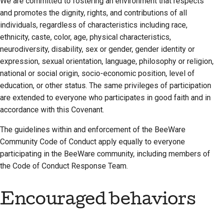
We are committed to fostering an environment that respects
புதிய அம்சத்தை
2018
and promotes the dignity, rights, and contributions of all
முன்மொழியுங்கள்
한국어
Scope
individuals, regardless of characteristics including race,
2017
Polski
உள்ளடக்கத்தை
ethnicity, caste, color, age, physical characteristics,
Attribution
மொழிபெயர்க்கவும்
neurodiversity, disability, sex or gender, gender identity or
2016
Português
expression, sexual orientation, language, philosophy or religion,
Changes
கருவிகளைப்
2015
Русский
national or social origin, socio-economic position, level of
பயன்படுத்துங்கள்
education, or other status. The same privileges of participation
தமிழ்
2014
are extended to everyone who participates in good faith and in
ஒரு மேம்பாட்டுச் சூழலை
accordance with this Covenant.
Türkçe
அமைத்தல்
2013
The guidelines within and enforcement of the BeeWare
Yкраїнська
ஒரு சிக்கலை மீண்டும்
Community Code of Conduct apply equally to everyone
உருவாக்குதல்
Tiếng Việt
participating in the BeeWare community, including members of
the Code of Conduct Response Team.
கிளையிலிருந்து வேலை
中文(简体)
செய்தல்
中文(繁體)
Encouraged behaviors
எல்லை மீறலைத்
தவிர்த்தல்