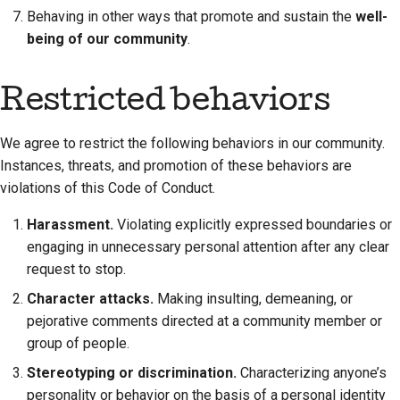
புதிய அம்சத்தை
Behaving in other ways that promote and sustain the
well-
முன்மொழிதல்
being of our community
.
உள்ளடக்கத்தை
Restricted behaviors
மொழிபெயர்த்தல்
புல் ரிக்வெஸ்ட் மதிப்பாய்வு
We agree to restrict the following behaviors in our community.
செயல்முறை
Instances, threats, and promotion of these behaviors are
violations of this Code of Conduct.
வெளியீட்டு செயல்முறை
Harassment.
Violating explicitly expressed boundaries or
கலைமருத்துவக்
engaging in unnecessary personal attention after any clear
கொள்கை
request to stop.
குறியீட்டு நடை வழிகாட்டி
Character attacks.
Making insulting, demeaning, or
pejorative comments directed at a community member or
ஆவணப்படுத்தல் பாணி
group of people.
வழிகாட்டி
Stereotyping or discrimination.
Characterizing anyone’s
personality or behavior on the basis of a personal identity