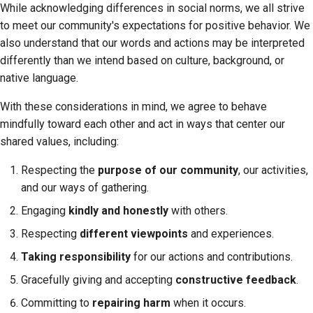
While acknowledging differences in social norms, we all strive
எழுதுதல், இயக்கிப்
to meet our community's expectations for positive behavior. We
பார்த்தல் மற்றும்
also understand that our words and actions may be interpreted
சோதனை செய்தல்
differently than we intend based on culture, background, or
native language.
கட்டுமான ஆவணங்கள்
With these considerations in mind, we agree to behave
ஆவணங்களை எழுதுதல்
mindfully toward each other and act in ways that center our
shared values, including:
மாற்றக் குறிப்பைச்
சேர்த்தல்
Respecting the
purpose of our community
, our activities,
and our ways of gathering.
புல் ரிக்வெஸ்டைச்
Engaging
kindly and honestly
with others.
சமர்ப்பித்தல்
Respecting
different viewpoints
and experiences.
மதிப்பாய்வு வழங்குதல்
Taking responsibility
for our actions and contributions.
புதிய சிக்கலைச்
Gracefully giving and accepting
constructive feedback
.
சமர்ப்பித்தல்
Committing to
repairing harm
when it occurs.