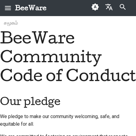
BeeWare
தேடலைத் தொடங்க தட்டச்சு செய்யவும்
சமூகம்
English
BeeWare
BeeWare என்றால்
Our pledge
முதல் முறை
காப்பகம்
ஒரு சிக்கலைச்
2026
Buzz
العَرَبِيَّة
என்ன?
பங்களிப்பாளர்கள்
சரிசெய்யவும்
Encouraged behaviors
வகைகள்
2025
Events
Čeština
Community
தேனீக் குழு
பங்களிப்பு வழிகாட்டி
ஒரு புதிய அம்சத்தைச்
Restricted behaviors
2024
Resources
Dansk
செயல்படுத்தவும்
வரலாறு மற்றும் தத்துவம்
ஸ்приன்ட் வழிகாட்டி
Code of Conduct
Deutsch
Other restrictions
2023
ஆவணங்களை
வெற்றிக் கதைகள்
சவால் நாணயங்கள்
எழுதுங்கள்
Español
Reporting an issue
2022
தொடர்பு
ஒரு சிக்கலை
فارسی
Our pledge
The Response Team's
2021
முன்னுரிமைப்படுத்துதல்
பிராண்டிங்
report followup
Français
2020
வழிகாட்டுதல்கள்
We pledge to make our community welcoming, safe, and
ஒரு புல் கோரிக்கையை
Italiano
Enforcement:
மதிப்பாய்வு செய்யவும்
equitable for all.
2019
addressing and
日本語
repairing harm