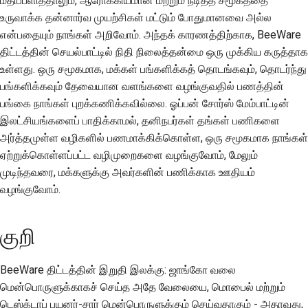
மதிப்பளித்தாலும், ஆரோக்கியமான மற்றும் நீடித்த சமூகத்தை
உருவாக்க தன்னார்வ முயற்சிகள் மட்டும் போதுமானவை அல்ல
என்பதையும் நாங்கள் அறிவோம். அந்தக் காரணத்திற்காக, BeeWare
திட்டத்தின் செயல்பாட்டில் நிதி நிலைத்தன்மை ஒரு முக்கிய கருத்தாக
உள்ளது. ஒரு சமூகமாக, மக்கள் பங்களிக்கத் தொடங்கவும், தொடர்ந்து
பங்களிக்கவும் தேவையான வளங்களை வழங்குவதில் பணத்தின்
பங்கை நாங்கள் புறக்கணிக்கவில்லை. ஓப்பன் சோர்ஸ் மேம்பாட்டின்
இலட்சியங்களைப் பாதிக்காமல், தனிநபர்கள் தங்கள் பணிகளை
அர்த்தமுள்ள வழிகளில் பணமாக்கிக்கொள்ள, ஒரு சமூகமாக நாங்கள்
ஏற்றுக்கொள்ளப்பட்ட வழிமுறைகளை வழங்குவோம், மேலும்
முடிந்தவரை, மக்களுக்கு அவர்களின் பணிக்காக ஊதியம்
வழங்குவோம்.
குறி
BeeWare திட்டத்தின் இறுதி இலக்கு: ஜாங்கோ வலை
மென்பொருளுக்காகச் செய்த அதே வேலையை, மொபைல் மற்றும்
டெஸ்க்டாப் பயனர்-சார் மென்பொருளுக்கும் செய்வதாகும் - அதாவது,