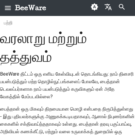
BeeWare
தேடலைத் தொடங்க தட்டச்சு செய்யவும்
பற்றி
English
வரலாறு மற்றும்
யூனிக்ஸ் தத்துவம்
BeeWare சமூக நடத்தை
முதல் முறை
காப்பகம்
ஒரு சிக்கலைச்
2026
Buzz
العَرَبِيَّة
விதிமுறைகள்
பங்களிப்பாளர்கள்
சரிசெய்யவும்
குறியீட்டை விட மேலானது
வகைகள்
2025
Events
Čeština
தத்துவம்
ஆளுகை
பங்களிப்பு வழிகாட்டி
ஒரு புதிய அம்சத்தைச்
பன்முகத்தன்மை மற்றும்
2024
Resources
Dansk
செயல்படுத்தவும்
வாடகைக்குக்
ஸ்приன்ட் வழிகாட்டி
உள்ளடக்கம்
Deutsch
2023
BeeWare திட்டம் ஒரு எளிய கேள்வியுடன் தொடங்கியது: நாம் தினசரி
கிடைக்கிறது
ஆவணங்களை
சவால் நாணயங்கள்
ஆரோக்கியமான மற்றும்
பயன்படுத்தும் மற்ற தொழில்நுட்பங்களைப் போலவே, பைத்தான்
எழுதுங்கள்
Español
2022
நீடித்த
டெவலப்பர்களாக நாம் பயன்படுத்தும் கருவிகளும் ஏன் அதே
ஒரு சிக்கலை
فارسی
வேகத்தில் மேம்படவில்லை?
2021
குறி
முன்னுரிமைப்படுத்துதல்
Français
பைத்தான் ஒரு மிகவும் திறமையான மொழி என்பதை நிரூபித்துள்ளது
2020
எல்லா இடங்களிலும்
ஒரு புல் கோரிக்கையை
- இது புதியவர்களுக்கு அணுகக்கூடியதாகவும், ஆனால் நிபுணர்களின்
Italiano
பைத்தான்
மதிப்பாய்வு செய்யவும்
கைகளில் சக்திவாய்ந்ததாகவும் உள்ளது. பைத்தான் தரவு பகுப்பாய்வு,
2019
அறிவியல் கணக்கீட்டு, மற்றும் வலை உருவாக்கத் துறையில் ஒரு
日本語
எல்லா இடங்களிலும்