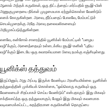
ஆனால் அந்தக் கருவிகள், ஒரு திட்டத்தைப் பார்ப்பதில் ஐடிஇ-யின்
எழுதுதல், இயக்கிப்
அணுகுமுறையை நீங்கள் முழுமையாக ஏற்றுக்கொள்ள வேண்டும்
பார்த்தல் மற்றும்
எனக் கோருகின்றன. அவை, தீர்ப்பதைப் போலவே, மேம்பாட்டுச்
சோதனை செய்தல்
செயல்முறைக்கு அதே அளவு தலைவலிகளையும்
அறிமுகப்படுத்துகின்றன.
கட்டுமான ஆவணங்கள்
எனவே, கன்சோல் சாளரத்தில் யூனிக்ஸ் மேம்பாட்டின் "பழைய
ஆவணங்களை எழுதுதல்
வழி"க்கும், அனைத்தையும் உள்ளடக்கிய ஐடிஇ-களின் "புதிய
வழி"க்கும் இடையே ஒரு சுவாரஸ்யமான பிளவு நமக்கு எஞ்சியுள்ளது.
மாற்றக் குறிப்பைச்
சேர்த்தல்
யூனிக்ஸ் தத்துவம்
புல் ரிக்வெஸ்டைச்
சமர்ப்பித்தல்
இருப்பினும், அது அப்படி இருக்க வேண்டிய அவசியமில்லை. யூனிக்ஸ்
மதிப்பாய்வு வழங்குதல்
தத்துவத்தின் முக்கியக் கொள்கை, "ஒவ்வொரு கருவியும் ஒரு
வேலையைச் சிறப்பாகச் செய்ய வேண்டும்" என்பதாகும். இது மிகவும்
புதிய சிக்கலைச்
சக்திவாய்ந்த ஒரு தத்துவமாகும், மேலும் இது மிகவும் கவனமாக
சமர்ப்பித்தல்
வடிவமைக்கப்பட்ட, சுதந்திரமான கருவிகளின் தொகுப்பை