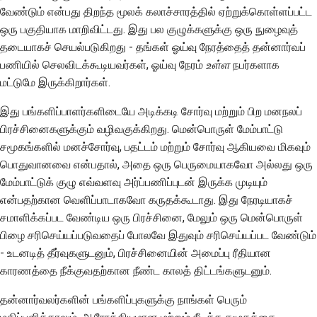
வேண்டும் என்பது திறந்த மூலக் கலாச்சாரத்தில் ஏற்றுக்கொள்ளப்பட்ட
ஒரு பகுதியாக மாறிவிட்டது. இது பல குழுக்களுக்கு ஒரு நுழைவுத்
தடையாகச் செயல்படுகிறது - தங்கள் ஓய்வு நேரத்தைத் தன்னார்வப்
பணியில் செலவிடக்கூடியவர்கள், ஓய்வு நேரம்
உள்ள
நபர்களாக
மட்டுமே இருக்கிறார்கள்.
இது பங்களிப்பாளர்களிடையே அடிக்கடி சோர்வு மற்றும் பிற மனநலப்
பிரச்சினைகளுக்கும் வழிவகுக்கிறது. மென்பொருள் மேம்பாட்டு
சமூகங்களில் மனச்சோர்வு, பதட்டம் மற்றும் சோர்வு ஆகியவை மிகவும்
பொதுவானவை என்பதால், அதை ஒரு பெருமையாகவோ அல்லது ஒரு
மேம்பாட்டுக் குழு எவ்வளவு அர்ப்பணிப்புடன் இருக்க முடியும்
என்பதற்கான வெளிப்பாடாகவோ கருதக்கூடாது. இது நேரடியாகச்
சமாளிக்கப்பட வேண்டிய ஒரு பிரச்சினை, மேலும் ஒரு மென்பொருள்
பிழை சரிசெய்யப்படுவதைப் போலவே இதுவும் சரிசெய்யப்பட வேண்டும்
- உடனடித் தீர்வுகளுடனும், பிரச்சினையின் அமைப்பு ரீதியான
காரணத்தை நீக்குவதற்கான நீண்ட காலத் திட்டங்களுடனும்.
தன்னார்வலர்களின் பங்களிப்புகளுக்கு நாங்கள் பெரும்