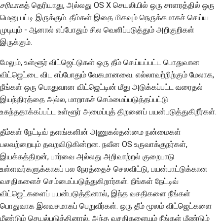
சரியாக
த் தெரியாது, அல்லது OS X செயலியில் ஒரு சாளரத்தில் ஒரு
மெனு பட்டி இருக்கும். தீம்கள் இதை மிகவும் நெருக்கமாகச் செய்ய
முடியும் - ஆனால் எப்போதும் சில வெளிப்படுத்தும் அறிகுறிகள்
இருக்கும்.
மேலும், உள்ளூர் விட்ஜெட்டுகள் ஒரு தீம் செய்யப்பட்ட பொதுவான
விட்ஜெட்டை விட எப்போதும் வேகமானவை. எல்லாவற்றிற்கும் மேலாக,
நீங்கள் ஒரு பொதுவான விட்ஜெட்டின் மீது அடுக்கப்பட்ட வரைதல்
இயந்திரத்தை அல்ல, மாறாகச் செம்மைப்படுத்தப்பட்டு
உகந்ததாக்கப்பட்ட உள்ளூர் அமைப்புத் திறனைப் பயன்படுத்துகிறீர்கள்.
தீம்கள் நேட்டிவ் தளங்களின் அணுகல்தன்மை நன்மைகள்
பலவற்றையும் தவறவிடுகின்றன. நவீன OS உருவாக்குநர்கள்,
இயக்கத்திறன், பார்வை அல்லது அறிவாற்றல் குறைபாடு
உள்ளவர்களுக்காகப் பல நேரத்தைச் செலவிட்டு, பயன்பாட்டுக்கான
வசதிகளைச் செம்மைப்படுத்துகிறார்கள். நீங்கள் நேட்டிவ்
விட்ஜெட்களைப் பயன்படுத்தினால், இந்த வசதிகளை நீங்கள்
பொதுவாக இலவசமாகப் பெறுவீர்கள். ஒரு தீம் மூலம் விட்ஜெட்களை
மீண்டும் செயல்படுத்தினால், அந்த வசதிகளையும் நீங்கள் மீண்டும்