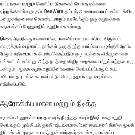
நாட்டங்கள் மற்றும் வெளிப்பாடுகளைச் சேர்ந்த மக்களை
ஏற்றுக்கொள்வதாகும். BeeWare திட்டம், அனைவரையும் உள்ளடக்கிய,
பன்முகத்தன்மை கொண்ட மற்றும் வரவேற்கும் ஒரு சமூகத்தை
உருவாக்கிப் பேணுவதில் உறுதியாக உள்ளது.
இதை ஆதரிக்கும் வகையில், பங்களிப்பாளராக ஈடுபட விரும்பும்
எவருக்கும் வழிகாட்ட நாங்கள் ஒரு திறந்த வாய்ப்பை வழங்குகிறோம்,
மேலும் கடுமையாக அமல்படுத்தப்படும் ஒரு
நடத்தை விதிமுறைகள்
எங்களிடம் உள்ளது. அந்த நடத்தை விதிமுறைகளை மீறும் எந்தவொரு
புகாரும் - மூத்த சமூக உறுப்பினர்களால் செய்யப்பட்டாலும் கூட -
மரியாதையுடன் கையாளப்பட்டு, பொருத்தமாக நடவடிக்கை
எடுக்கப்படும்.
ஆரோக்கியமான மற்றும் நீடித்த
சமூகம் அணுகக்கூடியதாகவும், நீடித்ததாகவும் இருப்பதை உறுதி
செய்வதும் முக்கியம். துரதிர்ஷ்டவசமாக, "உண்மையான" திறந்த மூலத்
திட்டங்கள் முழுமையாகத் தன்னார்வலர்களால் உருவாக்கப்பட