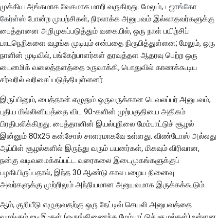
புதிய அம்சத்தை
முக்கிய அங்கமாக வேகமாக மாறி வருகிறது. மேலும்,
டஜாங்கோ
2018
பூர்வீகமான
முன்மொழியுங்கள்
한국어
கேர்ள்ஸ்
போன்ற முயற்சிகள், நிரலாக்க அனுபவம் இல்லாதவர்களுக்கு
2017
பைத்தானை அறிமுகப்படுத்தும் வகையில், ஒரு நாள் பயிற்சிப்
பைத்தான் பூர்வீகம்
Polski
உள்ளடக்கத்தை
பாடநெறிகளை வழங்க முடியும் என்பதை நிரூபித்துள்ளன; மேலும், ஒரு
மொழிபெயர்க்கவும்
2016
Português
உள்ளூர் அனுபவம்
நாளின் முடிவில், பங்கேற்பாளர்கள் தரவுத்தள ஆதரவு பெற்ற ஒரு
டைனமிக் வலைத்தளத்தை உருவாக்கி, பொதுவில் காணக்கூடிய
கருவிகளைப்
2015
Русский
சர்வரில் வரிசைப்படுத்தியுள்ளனர்.
பயன்படுத்துங்கள்
தமிழ்
2014
இருப்பினும், பைத்தான் எழுதும் ஒருவருக்கான டெவலப்பர் அனுபவம்,
ஒரு மேம்பாட்டுச் சூழலை
புதிய மில்லினியத்தை விட 90-களின் முற்பகுதியை அதிகம்
Türkçe
அமைத்தல்
2013
பிரதிபலிக்கிறது. பைத்தானின் இயல்புநிலை மேம்பாட்டுச் சூழல்
Yкраїнська
ஒரு சிக்கலை மீண்டும்
இன்னும் 80x25 கன்சோல் சாளரமாகவே உள்ளது. விண்டோஸ் அல்லது
உருவாக்குதல்
ஆப்பிள் சூழல்களில் இருந்து வரும் பயனர்கள், மிகவும் விரிவான,
Tiếng Việt
நன்கு வடிவமைக்கப்பட்ட வரைகலை இடைமுகங்களுக்குப்
கிளையிலிருந்து வேலை
中文(简体)
பழகியிருப்பதால், இந்த 30 ஆண்டு கால பழைய நினைவு
செய்தல்
அவர்களுக்கு முற்றிலும் அந்நியமான அனுபவமாக இருக்கக்கூடும்.
中文(繁體)
எல்லை மீறலைத்
ஆம், குறியீடு எழுதுவதற்கு ஒரு நேட்டிவ் செயலி அனுபவத்தை
தவிர்த்தல்
வழங்கும் ஐடிஇ-கள் (ஒருங்கிணைந்த மேம்பாட்டுச் சூழல்கள்) உள்ளன.