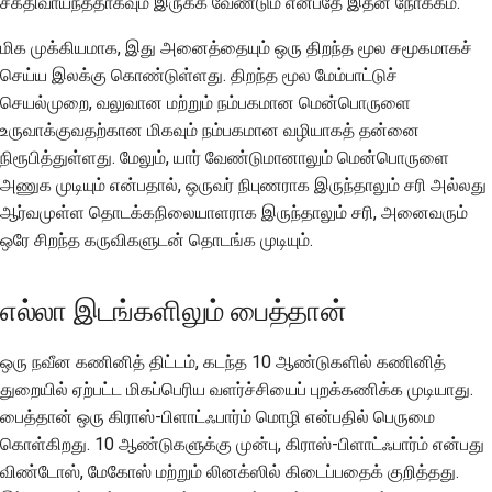
சக்திவாய்ந்ததாகவும் இருக்க வேண்டும் என்பதே இதன் நோக்கம்.
மிக முக்கியமாக, இது அனைத்தையும் ஒரு திறந்த மூல சமூகமாகச்
செய்ய இலக்கு கொண்டுள்ளது. திறந்த மூல மேம்பாட்டுச்
செயல்முறை, வலுவான மற்றும் நம்பகமான மென்பொருளை
உருவாக்குவதற்கான மிகவும் நம்பகமான வழியாகத் தன்னை
நிரூபித்துள்ளது. மேலும், யார் வேண்டுமானாலும் மென்பொருளை
அணுக முடியும் என்பதால், ஒருவர் நிபுணராக இருந்தாலும் சரி அல்லது
ஆர்வமுள்ள தொடக்கநிலையாளராக இருந்தாலும் சரி, அனைவரும்
ஒரே சிறந்த கருவிகளுடன் தொடங்க முடியும்.
எல்லா இடங்களிலும் பைத்தான்
ஒரு நவீன கணினித் திட்டம், கடந்த 10 ஆண்டுகளில் கணினித்
துறையில் ஏற்பட்ட மிகப்பெரிய வளர்ச்சியைப் புறக்கணிக்க முடியாது.
பைத்தான் ஒரு கிராஸ்-பிளாட்ஃபார்ம் மொழி என்பதில் பெருமை
கொள்கிறது. 10 ஆண்டுகளுக்கு முன்பு, கிராஸ்-பிளாட்ஃபார்ம் என்பது
விண்டோஸ், மேகோஸ் மற்றும் லினக்ஸில் கிடைப்பதைக் குறித்தது.