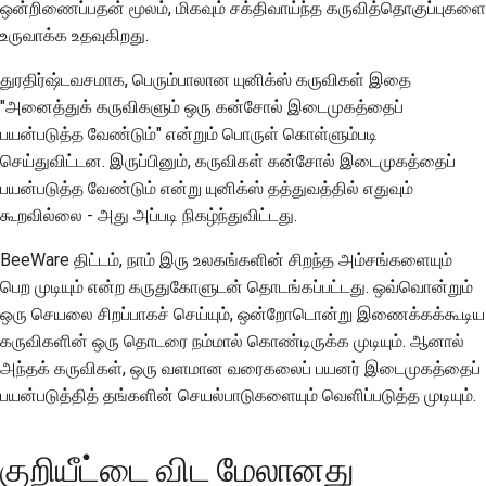
ஒன்றிணைப்பதன் மூலம், மிகவும் சக்திவாய்ந்த கருவித்தொகுப்புகளை
புதிய அம்சத்தை
உருவாக்க உதவுகிறது.
முன்மொழிதல்
துரதிர்ஷ்டவசமாக, பெரும்பாலான யுனிக்ஸ் கருவிகள் இதை
உள்ளடக்கத்தை
"அனைத்துக் கருவிகளும் ஒரு கன்சோல் இடைமுகத்தைப்
மொழிபெயர்த்தல்
பயன்படுத்த வேண்டும்" என்றும் பொருள் கொள்ளும்படி
செய்துவிட்டன. இருப்பினும், கருவிகள் கன்சோல் இடைமுகத்தைப்
புல் ரிக்வெஸ்ட் மதிப்பாய்வு
பயன்படுத்த வேண்டும் என்று யுனிக்ஸ் தத்துவத்தில் எதுவும்
செயல்முறை
கூறவில்லை - அது அப்படி நிகழ்ந்துவிட்டது.
வெளியீட்டு செயல்முறை
BeeWare திட்டம், நாம் இரு உலகங்களின் சிறந்த அம்சங்களையும்
கலைமருத்துவக்
பெற முடியும் என்ற கருதுகோளுடன் தொடங்கப்பட்டது. ஒவ்வொன்றும்
கொள்கை
ஒரு செயலை சிறப்பாகச் செய்யும், ஒன்றோடொன்று இணைக்கக்கூடிய
கருவிகளின் ஒரு தொடரை நம்மால் கொண்டிருக்க முடியும். ஆனால்
குறியீட்டு நடை வழிகாட்டி
அந்தக் கருவிகள், ஒரு வளமான வரைகலைப் பயனர் இடைமுகத்தைப்
பயன்படுத்தித் தங்களின் செயல்பாடுகளையும் வெளிப்படுத்த முடியும்.
ஆவணப்படுத்தல் பாணி
வழிகாட்டி
குறியீட்டை விட மேலானது