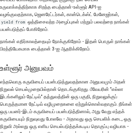
உருவாக்கத்திற்காக சிறந்த பைத்தான்-உள்ளூர் API-ஐ
வழங்குவதற்காக, ஜெனரேட்டர்கள், கான்டெக்ஸ்ட் மேனேஜர்கள்,
ஒத்திசைவற்ற அழைப்புகள் மற்றும் பலவற்றை நாங்கள்
yield from
பயன்படுத்தப் போகிறோம்.
நாங்கள் எதிர்காலத்தையும் நோக்குகிறோம் - இதன் பொருள் நாங்கள்
பிரத்தியேகமாக பைத்தான் 3-ஐ ஆதரிக்கிறோம்.
உள்ளூர் அனுபவம்
எந்தவொரு கருவியைப் பயன்படுத்துவதற்கான அனுபவமும் அதன்
நிறுவல் செயல்முறையில்தான் தொடங்குகிறது. பீவேயரின் "எல்லா
இடங்களிலும் நேட்டிவ்" தத்துவத்தின் ஒரு பகுதி, நிறுவலுக்குப்
பொருத்தமான நேட்டிவ் வழிமுறைகளை ஏற்றுக்கொள்வதாகும். நீங்கள்
ஒரு பயனர்-இடம் கருவியைப் பயன்படுத்தினால், அது வேறு எந்தக்
கருவியையும் நிறுவுவது போலவே - அதாவது ஒரு செயலிக் கடை, ஒரு
நிறுவி அல்லது ஒரு எளிய செயல்படுத்தக்கூடிய தொகுப்பு வழியாக -