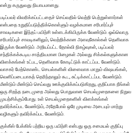
என்று கருதுவது நியாயமானது.
படிப்பவர் விவரிக்கப்பட்டதைச் செய்வதில் வெற்றி பெற்றுள்ளார்கள்
என்பதை உறுதிப்படுத்திக்கொள்ளும் வழக்கமான சரிபார்ப்புச்
சாவடிகளை இந்தப் பயிற்சி உள்ளடக்கியிருக்க வேண்டும். ஒவ்வொரு
சரிபார்ப்புச் சாவடிகளிலும், வெற்றிக்கான அளவுகோல்கள் தெளிவாக
இருக்க வேண்டும். அறியப்பட்ட தோல்வி நிகழ்வுகள், படிப்பவர்
சந்திக்கக்கூடிய சாத்தியமான பிழைகள் அல்லது சிக்கல்களுக்கான
விளக்கங்கள் உட்பட, தெளிவாக கோடிட்டுக் காட்டப்பட வேண்டும்.
வாசகர் மேற்கொண்ட செயல்களின் விளைவாக மாறும் விஷயங்கள்,
வெளிப்படையாகத் தெரிந்தாலும் கூட, சுட்டிக்காட்டப்பட வேண்டும்.
மீண்டும் மீண்டும் செய்வது ஊக்குவிக்கப்படுகிறது, குறிப்பாக நீங்கள்
ஒரு சிறந்த நடைமுறை அல்லது பொதுவான செயல்முறைகளை நிறுவ
முயற்சிக்கும்போது. உள் செயல்முறைகளின் விளக்கங்கள்
தவிர்க்கப்பட வேண்டும், அதேபோல் ஒரே முடிவை அடையும் மாற்று
வழிகளும் தவிர்க்கப்பட வேண்டும்.
குக்கீஸ் பேக்கிங் பற்றிய ஒரு பயிற்சி என்பது ஒரு சமையல் குறிப்பு