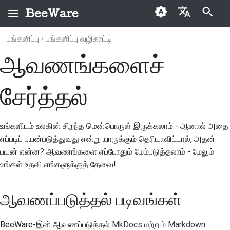
BeeWare
தேடலைத் துவக்குகிறது
பங்களிப்பு
பங்களிப்பு வழிகாட்டி
English
ஆவணங்களைச்
BeeWare என்றால்
BeeWare சமூக நடத்தை
ஆவணப்படுத்தல்
காப்பகம்
2026
Buzz
العَرَبِيَّة
என்ன?
விதிமுறைகள்
படிவங்கள்
வகைகள்
2025
Events
Čeština
சேர்த்தல்
தேனீக் குழு
ஆளுகை
கற்பனை
2024
Resources
Dansk
வரலாறு மற்றும் தத்துவம்
வாடகைக்குக்
செய்முறை வழிகாட்டி
Deutsch
2023
உங்களிடம் உலகின் சிறந்த மென்பொருள் இருக்கலாம் - ஆனால் அதை
கிடைக்கிறது
வெற்றிக் கதைகள்
தலைப்பு வழிகாட்டி
எப்படிப் பயன்படுத்துவது என்று யாருக்கும் தெரியாவிட்டால், அதன்
Español
2022
பயன் என்ன? ஆவணங்களை எப்போதும் மேம்படுத்தலாம் - மேலும்
தொடர்பு
மேற்கோள்
فارسی
உங்கள் உதவி எங்களுக்குத் தேவை!
2021
பிராண்டிங்
ஆவணப்படுத்தல் பாணி
Français
2020
வழிகாட்டுதல்கள்
ஆவணப்படுத்தல் படிவங்கள்
Italiano
ஆவணங்களைப்
2019
பங்களித்தல்
BeeWare-இன் ஆவணப்படுத்தல்
MkDocs மற்றும் Markdown
日本語