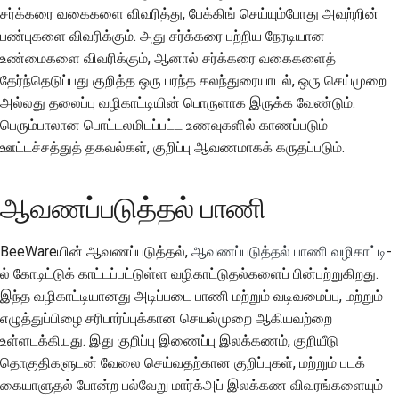
சர்க்கரை வகைகளை விவரித்து, பேக்கிங் செய்யும்போது அவற்றின்
பண்புகளை விவரிக்கும். அது சர்க்கரை பற்றிய நேரடியான
உண்மைகளை விவரிக்கும், ஆனால் சர்க்கரை வகைகளைத்
தேர்ந்தெடுப்பது குறித்த ஒரு பரந்த கலந்துரையாடல், ஒரு செய்முறை
அல்லது தலைப்பு வழிகாட்டியின் பொருளாக இருக்க வேண்டும்.
பெரும்பாலான பொட்டலமிடப்பட்ட உணவுகளில் காணப்படும்
ஊட்டச்சத்துத் தகவல்கள், குறிப்பு ஆவணமாகக் கருதப்படும்.
ஆவணப்படுத்தல் பாணி
BeeWareயின் ஆவணப்படுத்தல்,
ஆவணப்படுத்தல் பாணி வழிகாட்டி
-
ல் கோடிட்டுக் காட்டப்பட்டுள்ள வழிகாட்டுதல்களைப் பின்பற்றுகிறது.
இந்த வழிகாட்டியானது அடிப்படை பாணி மற்றும் வடிவமைப்பு, மற்றும்
எழுத்துப்பிழை சரிபார்ப்புக்கான செயல்முறை ஆகியவற்றை
உள்ளடக்கியது. இது குறிப்பு இணைப்பு இலக்கணம், குறியீடு
தொகுதிகளுடன் வேலை செய்வதற்கான குறிப்புகள், மற்றும் படக்
கையாளுதல் போன்ற பல்வேறு மார்க்அப் இலக்கண விவரங்களையும்