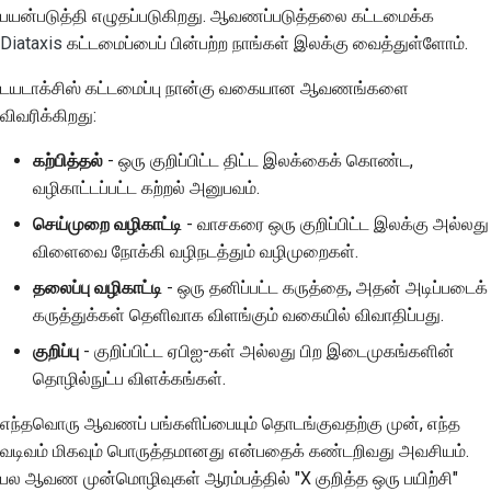
பயன்படுத்தி எழுதப்படுகிறது. ஆவணப்படுத்தலை கட்டமைக்க
2018
한국어
Diataxis
கட்டமைப்பைப் பின்பற்ற நாங்கள் இலக்கு வைத்துள்ளோம்.
2017
Polski
டயடாக்சிஸ் கட்டமைப்பு நான்கு வகையான ஆவணங்களை
2016
விவரிக்கிறது:
Português
கற்பித்தல்
- ஒரு குறிப்பிட்ட திட்ட இலக்கைக் கொண்ட,
2015
Русский
வழிகாட்டப்பட்ட கற்றல் அனுபவம்.
தமிழ்
2014
செய்முறை வழிகாட்டி
- வாசகரை ஒரு குறிப்பிட்ட இலக்கு அல்லது
விளைவை நோக்கி வழிநடத்தும் வழிமுறைகள்.
Türkçe
2013
தலைப்பு வழிகாட்டி
- ஒரு தனிப்பட்ட கருத்தை, அதன் அடிப்படைக்
Yкраїнська
கருத்துக்கள் தெளிவாக விளங்கும் வகையில் விவாதிப்பது.
Tiếng Việt
குறிப்பு
- குறிப்பிட்ட ஏபிஐ-கள் அல்லது பிற இடைமுகங்களின்
தொழில்நுட்ப விளக்கங்கள்.
中文(简体)
எந்தவொரு ஆவணப் பங்களிப்பையும் தொடங்குவதற்கு முன், எந்த
中文(繁體)
வடிவம் மிகவும் பொருத்தமானது என்பதைக் கண்டறிவது அவசியம்.
பல ஆவண முன்மொழிவுகள் ஆரம்பத்தில் "X குறித்த ஒரு பயிற்சி"