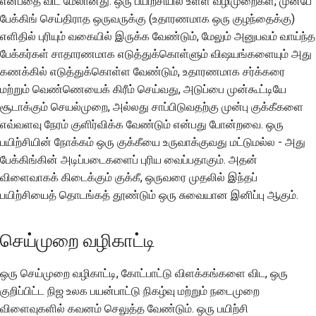
என்பதை விட மேலானது. ஒரு பயிற்சியில் உள்ள வழிமுறைகள், முன்பே
பேக்கிங் செய்திராத ஒருவருக்கு (உதாரணமாக ஒரு குழந்தைக்கு)
எளிதில் புரியும் வகையில் இருக்க வேண்டும், மேலும் அனுபவம் வாய்ந்த
பேக்கர்கள் சாதாரணமாக எடுத்துக்கொள்ளும் விஷயங்களையும் அது
கணக்கில் எடுத்துக்கொள்ள வேண்டும், உதாரணமாக சர்க்கரை
மற்றும் வெண்ணெயைக் கிரீம் செய்வது, அடுப்பை முன்கூட்டியே
சூடாக்கும் செயல்முறை, அல்லது சாப்பிடுவதற்கு முன்பு குக்கீகளை
எவ்வளவு நேரம் குளிர்விக்க வேண்டும் என்பது போன்றவை. ஒரு
பயிற்சியின் நோக்கம் ஒரு குக்கீயை உருவாக்குவது மட்டுமல்ல - அது
பேக்கிங்கின் அடிப்படைகளைப் புரிய வைப்பதாகும். அதன்
விளைவாகக் கிடைக்கும் குக்கீ, ஒருவரை முதலில் இந்தப்
பயிற்சியைத் தொடங்கத் தூண்டும் ஒரு சுவையான இனிப்பு ஆகும்.
செய்முறை வழிகாட்டி
ஒரு செய்முறை வழிகாட்டி, கோட்பாட்டு விளக்கங்களை விட, ஒரு
குறிப்பிட்ட நிஜ உலக பயன்பாட்டு நிகழ்வு மற்றும் நடைமுறை
விளைவுகளில் கவனம் செலுத்த வேண்டும். ஒரு பயிற்சி