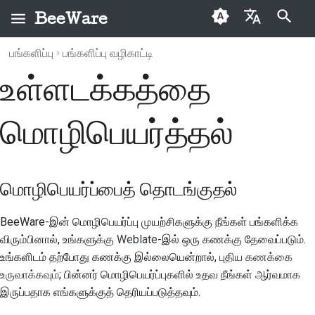
BeeWare
தேடலைத் தொடங்க தட்டச்சு செய்யவும்
பங்களிப்பு
பங்களிப்பு வழிகாட்டி
English
உள்ளடக்கத்தை
BeeWare என்றால்
BeeWare சமூக நடத்தை
மொழிபெயர்ப்பைத்
காப்பகம்
2026
Buzz
العَرَبِيَّة
என்ன?
விதிமுறைகள்
தொடங்குதல்
வகைகள்
2025
Events
Čeština
மொழிபெயர்த்தல்
தேனீக் குழு
ஆளுகை
புதிய மொழிபெயர்ப்பைச்
2024
Resources
Dansk
சேர்த்தல்
வரலாறு மற்றும் தத்துவம்
வாடகைக்குக்
Deutsch
2023
கிடைக்கிறது
ஒரு புதிய MkDocs
மொழிபெயர்ப்பைத் தொடங்குதல்
வெற்றிக் கதைகள்
உள்ளமைவுக் கோப்பு
Español
2022
தொடர்பு
புதுப்பி tox.ini
BeeWare-இன் மொழிபெயர்ப்பு முயற்சிகளுக்கு நீங்கள் பங்களிக்க
فارسی
2021
விரும்பினால், உங்களுக்கு
Weblate
-இல் ஒரு கணக்கு தேவைப்படும்.
பிராண்டிங்
Français
புதுப்பி config.yml
உங்களிடம் தற்போது கணக்கு இல்லையென்றால்,
புதிய கணக்கை
2020
வழிகாட்டுதல்கள்
உருவாக்கவும்
; பின்னர் மொழிபெயர்ப்புகளில் உதவ நீங்கள் ஆர்வமாக
Italiano
நடத்து tox translate
இருப்பதாக எங்களுக்குத் தெரியப்படுத்தவும்.
2019
日本語
மொழிபெயர்ப்பு