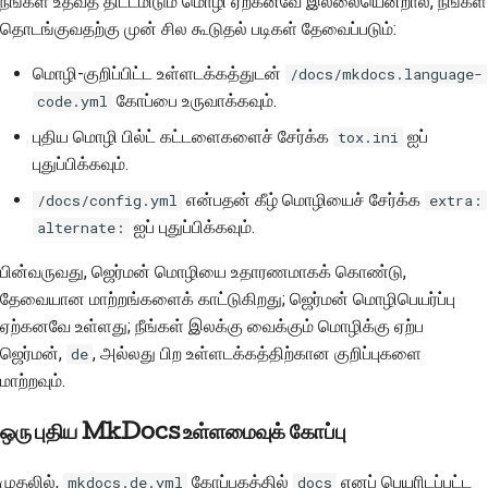
நீங்கள் உதவத் திட்டமிடும் மொழி ஏற்கனவே இல்லையென்றால், நீங்கள்
தொடங்குவதற்கு முன் சில கூடுதல் படிகள் தேவைப்படும்:
மொழி-குறிப்பிட்ட உள்ளடக்கத்துடன்
/docs/mkdocs.language-
கோப்பை உருவாக்கவும்.
code.yml
புதிய மொழி பில்ட் கட்டளைகளைச் சேர்க்க
ஐப்
tox.ini
புதுப்பிக்கவும்.
என்பதன் கீழ் மொழியைச் சேர்க்க
/docs/config.yml
extra:
ஐப் புதுப்பிக்கவும்.
alternate:
பின்வருவது, ஜெர்மன் மொழியை உதாரணமாகக் கொண்டு,
தேவையான மாற்றங்களைக் காட்டுகிறது; ஜெர்மன் மொழிபெயர்ப்பு
ஏற்கனவே உள்ளது; நீங்கள் இலக்கு வைக்கும் மொழிக்கு ஏற்ப
ஜெர்மன்,
, அல்லது பிற உள்ளடக்கத்திற்கான குறிப்புகளை
de
மாற்றவும்.
ஒரு புதிய MkDocs உள்ளமைவுக் கோப்பு
முதலில்,
கோப்பகத்தில்
எனப் பெயரிடப்பட்ட
mkdocs.de.yml
docs