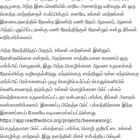
ஒருமுறை, அந்த இடைவெளியில் மாறிய அனைத்து வரிகளுடன் ஒரு
மொத்த மாற்றத்தைச் சமர்ப்பிக்கும். எனவே, உங்கள் மாற்றங்கள்
இணையதளத்தில் தோன்ற இரண்டு மணி நேரம் ஆகலாம், ஆனால்
அந்தப் புதுப்பிப்பு நான்கு மணி நேரத்திற்குள் தோன்றும் என்று நீங்கள்
எதிர்பார்க்கலாம்.
அந்த நேரத்திற்குப் பிறகும், உங்கள் மாற்றங்கள் இன்னும்
தோன்றவில்லை என்றால், அதற்கான சாத்தியமான காரணம் ஒரு
மார்க்அப் பிழைதான், இது அந்த மொழிக்கான ஆவண உருவாக்கத்
தோல்விக்கு வழிவகுக்கிறது. எந்தவொரு சரத்திலும் உள்ள எந்தவொரு
மார்க்அப் பிரச்சனையும் முழு மொழிபெயர்ப்பும் பொதுவெளியில்
வெளியாவதைத் தடுக்கும். உங்கள் மொழிக்கான பில்ட் பக்கம்
வெற்றிகரமாக உருவாக்கப்பட்டதா என்பதைப் பார்க்க, நீங்கள் அதைக்
கண்காணிக்கலாம். இணைப்பு பிரெஞ்சு பில்ட் பக்கத்திற்கான இந்த
இணைப்பைப் போலவே வடிவமைக்கப்பட்டுள்ளது
https://app.readthedocs.org/projects/beewareorg/
;
பொருத்தமான பில்ட் பக்கத்தைப் பார்க்க, மொழி குறியீட்டை உங்கள்
மொழிக்கு மாற்றவும். இது தளத்தின் மிகச் சமீபத்திய பில்டின்