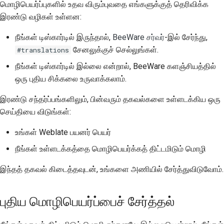
மொழிபெயர்ப்புகளில் உதவ விரும்புவதை எங்களுக்குத் தெரிவிக்க
2018
வழிகாட்டுதல்கள்
한국어
இரண்டு வழிகள் உள்ளன:
2017
பொருள் மொழிபெயர்ப்பு
Polski
நீங்கள் டிஸ்கார்டில் இருந்தால்,
BeeWare சர்வர்
-இல் சேர்ந்து,
எதிர் வார்த்தைக்கு
சேனலுக்குச் செல்லுங்கள்.
#translations
2016
Português
வார்த்தை
நீங்கள் டிஸ்கார்டில் இல்லை என்றால், BeeWare களஞ்சியத்தில்
மொழிபெயர்ப்பு
2015
Русский
ஒரு புதிய சிக்கலை உருவாக்கலாம்.
நான் அதை
தமிழ்
2014
இரண்டு சந்தர்ப்பங்களிலும், பின்வரும் தகவல்களை உள்ளடக்கிய ஒரு
மொழிபெயர்க்க
செய்தியை விடுங்கள்:
Türkçe
வேண்டுமா?
2013
உங்கள் Weblate பயனர் பெயர்
Yкраїнська
வெப்லேட்
நீங்கள் உள்ளடக்கத்தை மொழிபெயர்க்கத் திட்டமிடும் மொழி
Tiếng Việt
இந்தத் தகவல் கிடைத்தவுடன், உங்களை அணியில் சேர்த்துவிடுவோம்.
中文(简体)
中文(繁體)
புதிய மொழிபெயர்ப்பைச் சேர்த்தல்