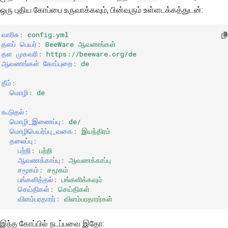
ஒரு புதிய கோப்பை உருவாக்கவும், பின்வரும் உள்ளடக்கத்துடன்:
வாரிசு
:
config.yml
தளப் பெயர்
:
BeeWare ஆவணங்கள்
தள முகவரி
:
https://beeware.org/de
ஆவணங்கள் கோப்புறை
:
de
தீம்
:
மொழி
:
de
கூடுதல்
:
மொழி_இணைப்பு
:
de/
மொழிபெயர்ப்பு_வகை
:
இயந்திரம்
தலைப்பு
:
பற்றி
:
பற்றி
ஆவணக்காப்பு
:
ஆவணக்காப்பு
சமூகம்
:
சமூகம்
பங்களித்தல்
:
பங்களிக்கவும்
செய்திகள்
:
செய்திகள்
விளம்பரதாரர்
:
விளம்பரதாரர்கள்
இந்த கோப்பில் நடப்பவை இதோ: