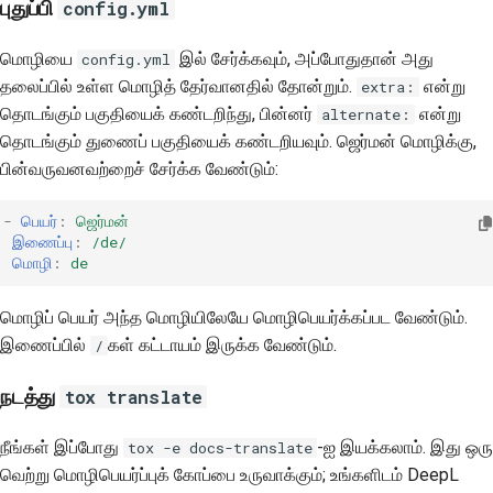
புதுப்பி
config.yml
மொழியை
இல் சேர்க்கவும், அப்போதுதான் அது
config.yml
தலைப்பில் உள்ள மொழித் தேர்வானதில் தோன்றும்.
என்று
extra:
தொடங்கும் பகுதியைக் கண்டறிந்து, பின்னர்
என்று
alternate:
தொடங்கும் துணைப் பகுதியைக் கண்டறியவும். ஜெர்மன் மொழிக்கு,
பின்வருவனவற்றைச் சேர்க்க வேண்டும்:
-
பெயர்
:
ஜெர்மன்
இணைப்பு
:
/de/
மொழி
:
de
மொழிப் பெயர் அந்த மொழியிலேயே மொழிபெயர்க்கப்பட வேண்டும்.
இணைப்பில்
கள் கட்டாயம் இருக்க வேண்டும்.
/
நடத்து
tox translate
நீங்கள் இப்போது
-ஐ இயக்கலாம். இது ஒரு
tox -e docs-translate
வெற்று மொழிபெயர்ப்புக் கோப்பை உருவாக்கும்; உங்களிடம் DeepL