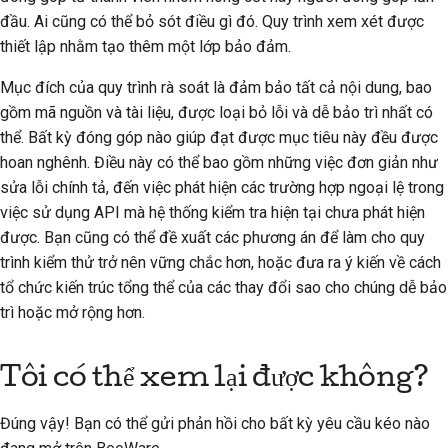
2018
đầu. Ai cũng có thể bỏ sót điều gì đó. Quy trình xem xét được
한국어
thiết lập nhằm tạo thêm một lớp bảo đảm.
2017
Polski
Mục đích của quy trình rà soát là đảm bảo tất cả nội dung, bao
2016
Português
gồm mã nguồn và tài liệu, được loại bỏ lỗi và dễ bảo trì nhất có
thể. Bất kỳ đóng góp nào giúp đạt được mục tiêu này đều được
2015
Русский
hoan nghênh. Điều này có thể bao gồm những việc đơn giản như
sửa lỗi chính tả, đến việc phát hiện các trường hợp ngoại lệ trong
தமிழ்
2014
việc sử dụng API mà hệ thống kiểm tra hiện tại chưa phát hiện
Türkçe
2013
được. Bạn cũng có thể đề xuất các phương án để làm cho quy
trình kiểm thử trở nên vững chắc hơn, hoặc đưa ra ý kiến về cách
Yкраїнська
tổ chức kiến trúc tổng thể của các thay đổi sao cho chúng dễ bảo
Tiếng Việt
trì hoặc mở rộng hơn.
中文(简体)
Tôi có thể xem lại được không?
中文(繁體)
Đúng vậy! Bạn có thể gửi phản hồi cho bất kỳ yêu cầu kéo nào