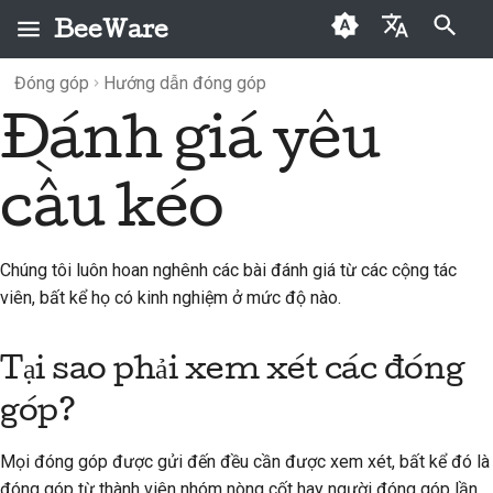
BeeWare
Initializing search
Đóng góp
Hướng dẫn đóng góp
English
Đánh giá yêu
BeeWare là gì?
Quy tắc ứng xử của
Tại sao phải xem xét
Lưu trữ
2026
Buzz
العَرَبِيَّة
cộng đồng BeeWare
các đóng góp?
Đội Bee
Mục
2025
Events
Čeština
cầu kéo
Quản trị
Tôi có thể xem lại được
Lịch sử và Triết học
2024
Resources
Dansk
không?
Có sẵn để thuê
Deutsch
Những câu chuyện thành
2023
Chúng tôi luôn hoan nghênh các bài đánh giá từ các cộng tác
Đóng góp vào việc đánh
công
viên, bất kể họ có kinh nghiệm ở mức độ nào.
giá yêu cầu kéo
Español
2022
Liên hệ
فارسی
Tại sao phải xem xét các đóng
2021
Hướng dẫn xây dựng
Français
góp?
2020
thương hiệu
Italiano
Mọi đóng góp được gửi đến đều cần được xem xét, bất kể đó là
2019
日本語
đóng góp từ thành viên nhóm nòng cốt hay người đóng góp lần