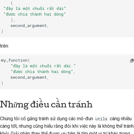
(
"đây là một chuỗi rất dài"
"được chia thành hai dòng"
),
second_argument
,
)
trên:
my_function
(
"đây là một chuỗi rất dài "
"được chia thành hai dòng"
,
second_argument
,
)
Những điều cần tránh
Chúng tôi cố gắng tránh sử dụng các mô-đun
càng nhiều
utils
càng tốt, nhưng cũng hiểu rằng đôi khi việc này là không thể tránh
khỏi. Giải pháp thay thế được ưu tiên là tìm một vị trí khác trong