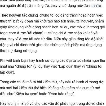
mã nguồn để đặt tính năng đó, thay vì sử dụng mô-đun
.
utils
Theo nguyên tắc chung, chúng tôi cố gắng tránh hoặc hoãn việc
thực thi bất kỳ đoạn mã khởi tạo nào tốn nhiều tài nguyên, nhằm
giúp ứng dụng khởi động nhanh hơn. Ví dụ, các mô-đun trong gói
toga-core được "tải chậm" — chúng chỉ được nhập khi có yêu
cầu, thay vì được tải sẵn từ đầu. Điều này giúp tăng tốc độ khởi
động và chỉ dành thời gian cho những thành phần mà ứng dụng
thực sự đang sử dụng.
Khi viết bình luận, hãy tránh sử dụng các đại từ số nhiều ngôi thứ
nhất như "chúng tôi" (ví dụ: hãy viết "Lặp qua" thay vì "Chúng tôi
lặp qua").
Trong các chuỗi mô tả bài kiểm thử, hãy nêu rõ hành vi mong đợi
mà mỗi bài kiểm thử thể hiện. Không nên thêm các cụm từ mở
đầu như "Kiểm tra xem" hoặc "Đảm bảo rằng".
Hãy lưu lại mã số vé cho các vấn đề phức tạp, trong đó vé chứa