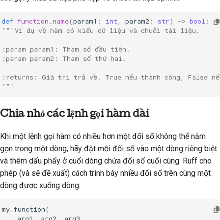
def
function_name
(
param1
:
int
,
param2
:
str
)
->
bool
:
"""Ví dụ về hàm có kiểu dữ liệu và chuỗi tài liệu.
:param param1: Tham số đầu tiên.
:param param2: Tham số thứ hai.
:returns: Giá trị trả về. True nếu thành công, False nế
"""
Chia nhỏ các lệnh gọi hàm dài
Khi một lệnh gọi hàm có nhiều hơn một đối số không thể nằm
gọn trong một dòng, hãy đặt mỗi đối số vào một dòng riêng biệt
và thêm dấu phẩy ở cuối dòng chứa đối số cuối cùng. Ruff cho
phép (và sẽ đề xuất) cách trình bày nhiều đối số trên cùng một
dòng được xuống dòng:
my_function
(
arg1
,
arg2
,
arg3