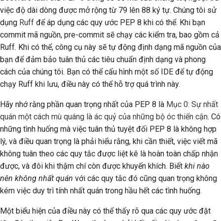
2018
việc độ dài dòng được mở rộng từ 79 lên 88 ký tự. Chúng tôi sử
한국어
dụng
Ruff
để áp dụng các quy ước PEP 8 khi có thể. Khi bạn
2017
commit mã nguồn, pre-commit sẽ chạy các kiểm tra, bao gồm cả
Polski
Ruff. Khi có thể, công cụ này sẽ tự động định dạng mã nguồn của
2016
Português
bạn để đảm bảo tuân thủ các tiêu chuẩn định dạng và phong
cách của chúng tôi. Bạn có thể cấu hình một số IDE để tự động
2015
Русский
chạy Ruff khi lưu, điều này có thể hỗ trợ quá trình này.
தமிழ்
2014
Hãy nhớ rằng phần quan trọng nhất của PEP 8 là
Mục 0: Sự nhất
Türkçe
quán một cách mù quáng là ác quỷ của những bộ óc thiển cận
. Có
2013
những tình huống mà việc tuân thủ tuyệt đối PEP 8 là không hợp
Yкраїнська
lý, và điều quan trọng là phải hiểu rằng, khi cần thiết, việc viết mã
Tiếng Việt
không tuân theo các quy tắc được liệt kê là hoàn toàn chấp nhận
được, và đôi khi thậm chí còn được khuyến khích. Biết
khi nào
中文(简体)
nên không nhất quán
với các quy tắc đó cũng quan trọng không
kém việc duy trì tính nhất quán trong hầu hết các tình huống.
中文(繁體)
Một biểu hiện của điều này có thể thấy rõ qua các quy ước đặt