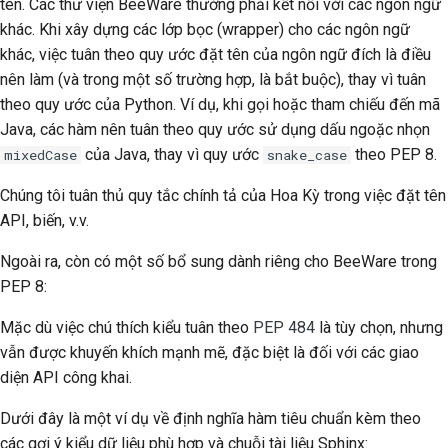
tên. Các thư viện BeeWare thường phải kết nối với các ngôn ngữ
khác. Khi xây dựng các lớp bọc (wrapper) cho các ngôn ngữ
khác, việc tuân theo quy ước đặt tên của ngôn ngữ đích là điều
nên làm (và trong một số trường hợp, là bắt buộc), thay vì tuân
theo quy ước của Python. Ví dụ, khi gọi hoặc tham chiếu đến mã
Java, các hàm nên tuân theo quy ước sử dụng dấu ngoặc nhọn
của Java, thay vì quy ước
theo PEP 8.
mixedCase
snake_case
Chúng tôi tuân thủ quy tắc chính tả của Hoa Kỳ trong việc đặt tên
API, biến, v.v.
Ngoài ra, còn có một số bổ sung dành riêng cho BeeWare trong
PEP 8:
Mặc dù việc chú thích kiểu tuân theo
PEP 484
là tùy chọn, nhưng
vẫn được khuyến khích mạnh mẽ, đặc biệt là đối với các giao
diện API công khai.
Dưới đây là một ví dụ về định nghĩa hàm tiêu chuẩn kèm theo
các gợi ý kiểu dữ liệu phù hợp và chuỗi tài liệu Sphinx: