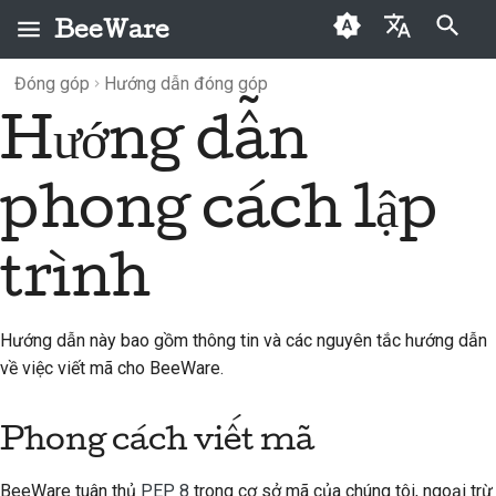
BeeWare
Initializing search
Đóng góp
Hướng dẫn đóng góp
English
Hướng dẫn
BeeWare là gì?
Quy tắc ứng xử của
Phong cách viết mã
Lưu trữ
2026
Buzz
العَرَبِيَّة
cộng đồng BeeWare
Đội Bee
Mục
Chia nhỏ các lệnh gọi
2025
Events
Čeština
phong cách lập
Quản trị
hàm dài
Lịch sử và Triết học
2024
Resources
Dansk
Có sẵn để thuê
Chia chuỗi dài
trình
Deutsch
Những câu chuyện thành
2023
công
Những điều cần tránh
Español
2022
Hướng dẫn này bao gồm thông tin và các nguyên tắc hướng dẫn
Liên hệ
فارسی
2021
về việc viết mã cho BeeWare.
Hướng dẫn xây dựng
Français
2020
thương hiệu
Phong cách viết mã
Italiano
2019
日本語
BeeWare tuân thủ
PEP 8
trong cơ sở mã của chúng tôi, ngoại trừ