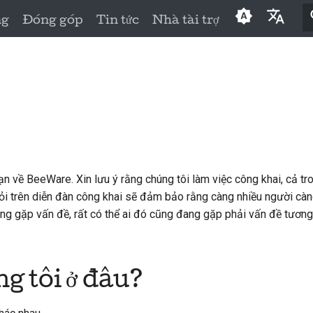
ng
Đóng góp
Tin tức
Nhà tài trợ
English
العَرَبِيَّة
Čeština
Dansk
Deutsch
n về BeeWare. Xin lưu ý rằng chúng tôi làm việc công khai, cả tro
Español
i trên diễn đàn công khai sẽ đảm bảo rằng càng nhiều người càng
đang gặp vấn đề, rất có thể ai đó cũng đang gặp phải vấn đề tươn
فارسی
Français
g tôi ở đâu?
Italiano
日本語