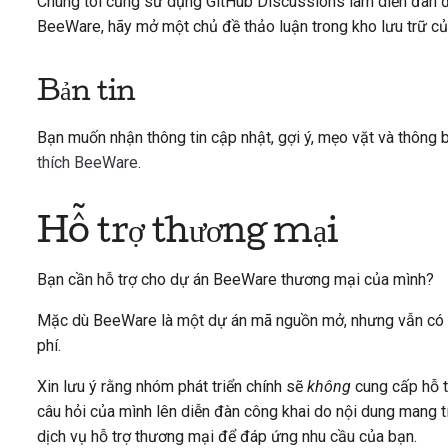
Chúng tôi cũng sử dụng GitHub Discussions làm diễn đàn đ
BeeWare, hãy mở một chủ đề thảo luận trong kho lưu trữ củ
Bản tin
Bạn muốn nhận thông tin cập nhật, gợi ý, mẹo vặt và thôn
thích BeeWare
.
Hỗ trợ thương mại
Bạn cần hỗ trợ cho dự án BeeWare thương mại của mình?
Mặc dù BeeWare là một dự án mã nguồn mở, nhưng vẫn có
phí.
Xin lưu ý rằng nhóm phát triển chính sẽ
không
cung cấp hỗ t
câu hỏi của mình lên diễn đàn công khai do nội dung mang 
dịch vụ hỗ trợ thương mại để đáp ứng nhu cầu của bạn.