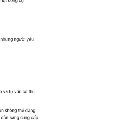
 một công cụ
 những người yêu
o và tư vấn có thu
bạn không thể đăng
ị sẵn sàng cung cấp