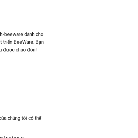
with-beeware dành cho
t triển BeeWare. Bạn
ều được chào đón!
của chúng tôi có thể