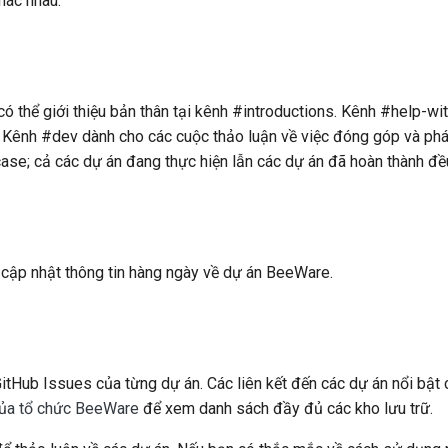
hác nhau.
한국어
Polski
Português
 có thể giới thiệu bản thân tại kênh #introductions. Kênh #help-
 Kênh #dev dành cho các cuộc thảo luận về việc đóng góp và phá
Русский
ase; cả các dự án đang thực hiện lẫn các dự án đã hoàn thành đ
தமிழ்
Türkçe
Yкраїнська
cập nhật thông tin hàng ngày về dự án BeeWare.
Tiếng Việt
中文(简体)
GitHub Issues của từng dự án. Các liên kết đến các dự án nổi bật 
中文(繁體)
của tổ chức BeeWare
để xem danh sách đầy đủ các kho lưu trữ.