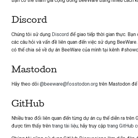
Bạn có thể tham gia cộng đồng BeeWare bằng nhiều cách k
Discord
Chúng tôi sử dụng
Discord
để giao tiếp thời gian thực. Bạn
các câu hỏi và vấn đề liên quan đến việc sử dụng BeeWare.
có thể chia sẻ về dự án BeeWare của mình tại kênh #showc
Mastodon
Hãy theo dõi
@beeware@fosstodon.org
trên Mastodon để 
GitHub
Nhiều trao đổi liên quan đến từng dự án cụ thể diễn ra trên 
được tìm thấy trên
trang tài liệu
; hãy truy cập
trang GitHub 