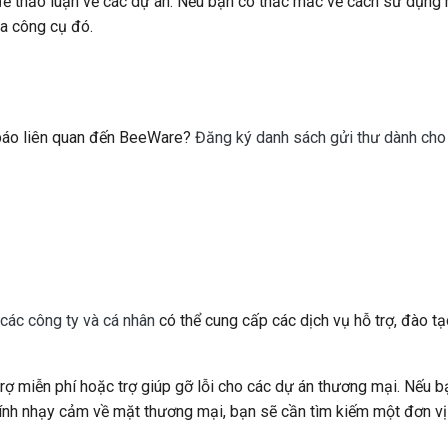
ể thảo luận về các dự án. Nếu bạn có thắc mắc về cách sử dụng
a công cụ đó.
g báo liên quan đến BeeWare?
Đăng ký danh sách gửi thư dành cho
các công ty và cá nhân
có thể cung cấp các dịch vụ hỗ trợ, đào tạ
rợ miễn phí hoặc trợ giúp gỡ lỗi cho các dự án thương mại. Nếu 
tính nhạy cảm về mặt thương mại, bạn sẽ cần tìm kiếm một đơn v