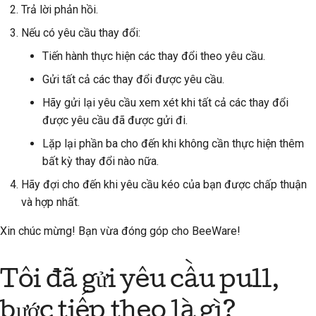
Trả lời phản hồi.
2018
한국어
Gửi tất cả các thay
Nếu có yêu cầu thay đổi:
2017
đổi được yêu cầu
Polski
Tiến hành thực hiện các thay đổi theo yêu cầu.
2016
Português
Yêu cầu xem xét lại
Gửi tất cả các thay đổi được yêu cầu.
Hãy gửi lại yêu cầu xem xét khi tất cả các thay đổi
2015
Русский
Phê duyệt và hợp nhất
được yêu cầu đã được gửi đi.
yêu cầu kéo
தமிழ்
2014
Lặp lại phần ba cho đến khi không cần thực hiện thêm
bất kỳ thay đổi nào nữa.
Türkçe
2013
Hãy đợi cho đến khi yêu cầu kéo của bạn được chấp thuận
Yкраїнська
và hợp nhất.
Tiếng Việt
Xin chúc mừng! Bạn vừa đóng góp cho BeeWare!
中文(简体)
Tôi đã gửi yêu cầu pull,
中文(繁體)
bước tiếp theo là gì?