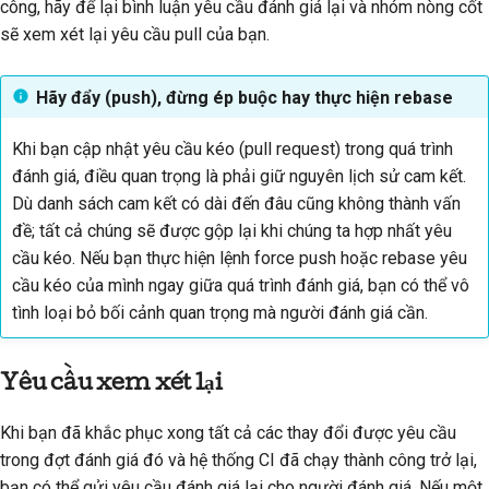
công, hãy để lại bình luận yêu cầu đánh giá lại và nhóm nòng cốt
sẽ xem xét lại yêu cầu pull của bạn.
Hãy đẩy (push), đừng ép buộc hay thực hiện rebase
Khi bạn cập nhật yêu cầu kéo (pull request) trong quá trình
đánh giá, điều quan trọng là phải giữ nguyên lịch sử cam kết.
Dù danh sách cam kết có dài đến đâu cũng không thành vấn
đề; tất cả chúng sẽ được gộp lại khi chúng ta hợp nhất yêu
cầu kéo. Nếu bạn thực hiện lệnh force push hoặc rebase yêu
cầu kéo của mình ngay giữa quá trình đánh giá, bạn có thể vô
tình loại bỏ bối cảnh quan trọng mà người đánh giá cần.
Yêu cầu xem xét lại
Khi bạn đã khắc phục xong tất cả các thay đổi được yêu cầu
trong đợt đánh giá đó và hệ thống CI đã chạy thành công trở lại,
bạn có thể gửi yêu cầu đánh giá lại cho người đánh giá. Nếu một