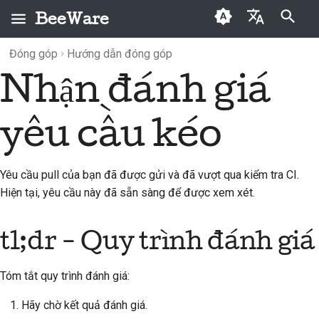
BeeWare
Initializing search
Đóng góp
Hướng dẫn đóng góp
English
Nhận đánh giá
BeeWare là gì?
Quy tắc ứng xử của
tl;dr - Quy trình đánh giá
Lưu trữ
2026
Buzz
العَرَبِيَّة
cộng đồng BeeWare
Đội Bee
Tôi đã gửi yêu cầu pull,
Mục
2025
Events
Čeština
yêu cầu kéo
Quản trị
bước tiếp theo là gì?
Lịch sử và Triết học
2024
Resources
Dansk
Có sẵn để thuê
Viết đánh giá
Deutsch
Những câu chuyện thành
2023
Yêu cầu pull của bạn đã được gửi và đã vượt qua kiểm tra CI.
công
Nhận được đánh giá
Hiện tại, yêu cầu này đã sẵn sàng để được xem xét.
Español
2022
Liên hệ
Lịch trình và phản hồi
فارسی
tl;dr
- Quy trình đánh giá
2021
ban đầu
Hướng dẫn xây dựng
Français
2020
thương hiệu
Yêu cầu thay đổi
Tóm tắt quy trình đánh giá:
Italiano
2019
Thực hiện các thay
Hãy chờ kết quả đánh giá.
日本語
đổi theo yêu cầu