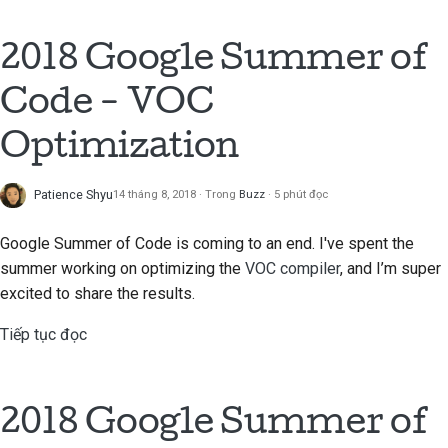
Hướng dẫn phong cách
2018 Google Summer of
lập trình
Code - VOC
Hướng dẫn phong cách
biên soạn tài liệu
Optimization
Patience Shyu
14 tháng 8, 2018
Trong
Buzz
5 phút đọc
Google Summer of Code is coming to an end. I've spent the
summer working on optimizing the
VOC compiler
, and I’m super
excited to share the results.
Tiếp tục đọc
2018 Google Summer of