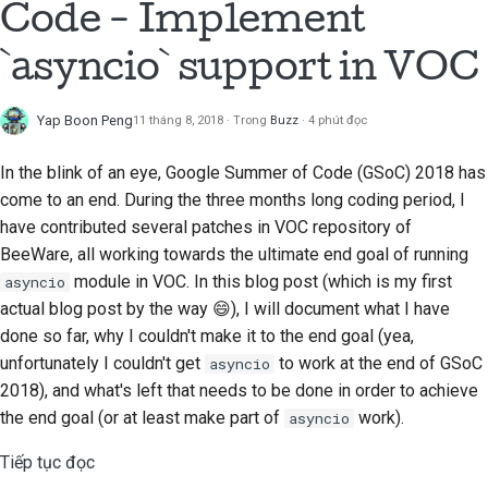
Code - Implement
`asyncio` support in VOC
Yap Boon Peng
11 tháng 8, 2018
Trong
Buzz
4 phút đọc
In the blink of an eye, Google Summer of Code (GSoC) 2018 has
come to an end. During the three months long coding period, I
have contributed several patches in VOC repository of
BeeWare, all working towards the ultimate end goal of running
module in VOC. In this blog post (which is my first
asyncio
actual blog post by the way 😄), I will document what I have
done so far, why I couldn't make it to the end goal (yea,
unfortunately I couldn't get
to work at the end of GSoC
asyncio
2018), and what's left that needs to be done in order to achieve
the end goal (or at least make part of
work).
asyncio
Tiếp tục đọc