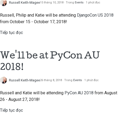
Russell Keith-Magee
15 tháng 10, 2018
Trong
Events
1 phút đọc
Thêm ghi chú thay đổi
Russell, Philip and Katie will be attending
DjangoCon US 2018
Gửi yêu cầu pull
from October 15 - October 17, 2018!
Viết đánh giá
Tiếp tục đọc
Gửi báo cáo sự cố mới
Đề xuất một tính năng
We'll be at PyCon AU
mới
2018!
Dịch nội dung
Russell Keith-Magee
26 tháng 8, 2018
Trong
Events
1 phút đọc
Quy trình đánh giá yêu
cầu kéo
Russell and Katie will be attending
PyCon AU 2018
from August
26 - August 27, 2018!
Quy trình phát hành
Tiếp tục đọc
Chính sách về Trí tuệ
nhân tạo