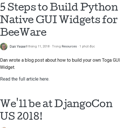
5 Steps to Build Python
Sử dụng các công cụ
한국어
Native GUI Widgets for
Thiết lập môi trường
Polski
phát triển
BeeWare
Português
Tái hiện sự cố
Русский
Dan Yeaw
8 tháng 11, 2018
Trong
Resources
1 phút đọc
Làm việc từ một chi
தமிழ்
nhánh
Dan wrote a blog post about how to build your own Toga GUI
Türkçe
Widget.
Tránh tình trạng mở rộng
phạm vi
Yкраїнська
Read the full article here.
Tiếng Việt
Viết, chạy và kiểm thử
mã nguồn
中文(简体)
We'll be at DjangoCon
Tài liệu xây dựng
中文(繁體)
US 2018!
Viết tài liệu