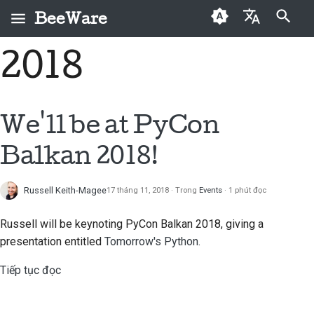
BeeWare
Initializing search
2018
English
BeeWare là gì?
Quy tắc ứng xử của
Những người đóng góp
Buzz
Khắc phục sự cố
العَرَبِيَّة
cộng đồng BeeWare
lần đầu
Đội Bee
Events
Triển khai một tính năng
Čeština
We'll be at PyCon
Quản trị
Hướng dẫn đóng góp
mới
Lịch sử và Triết học
Resources
Dansk
Balkan 2018!
Có sẵn để thuê
Hướng dẫn Sprint
Viết tài liệu
Deutsch
Những câu chuyện thành
công
Đồng xu kỷ niệm
Phân loại vấn đề
Russell Keith-Magee
17 tháng 11, 2018
Trong
Events
1 phút đọc
Español
Liên hệ
Xem xét yêu cầu kéo
فارسی
Russell will be keynoting PyCon Balkan 2018, giving a
presentation entitled
Tomorrow's Python.
Hướng dẫn xây dựng
Đề xuất một tính năng
Français
thương hiệu
mới
Tiếp tục đọc
Italiano
Dịch nội dung
日本語