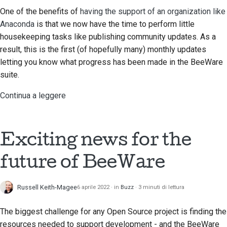
One of the benefits of
having the support of an organization like
Scrittura della
Anaconda
is that we now have the time to perform little
documentazione
housekeeping tasks like publishing community updates. As a
Aggiunta di una nota di
result, this is the first (of hopefully many) monthly updates
modifica
letting you know what progress has been made in the BeeWare
suite.
Invio di una richiesta
pull
Continua a leggere
Fornire una recensione
Exciting news for the
Invio di una nuova
segnalazione
future of BeeWare
Proposta di una nuova
funzionalità
Russell Keith-Magee
6 aprile 2022
in
Buzz
3 minuti di lettura
Traduzione dei
The biggest challenge for any Open Source project is finding the
contenuti
resources needed to support development - and the BeeWare