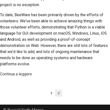
project is no exception.
Processo di revisione
delle richieste di pull
To date, BeeWare has been primarily driven by the efforts of
volunteers. We've been able to achieve amazing things with
Processo di rilascio
those volunteer efforts, demonstrating that Python is a viable
language for GUI development on macOS, Windows, Linux, iOS
Politica sull'intelligenza
and Android, as well as providing a proof-of-concept
artificiale
demonstration on Web. However, there are still lots of features
that we'd like to add, and lots of ongoing maintenance that
Guida allo stile del
codice
needs to be done as operating systems and hardware
platforms evolve.
Guida allo stile della
Continua a leggere
documentazione
1
2
© Russell Keith-Magee