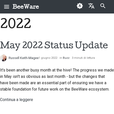
BeeWare
Inizializza la ricerca
2022
English
Che cos'è BeeWare?
Codice di condotta
Nuovi collaboratori
Buzz
Risolvi un problema
العَرَبِيَّة
della comunità
Il Team Bee
Guida ai contributi
Events
Implementare una
BeeWare
Čeština
May 2022 Status Update
nuova funzionalità
Storia e filosofia
Guida allo sprint
Resources
Dansk
Governance
Scrivere la
Russell Keith-Magee
1 giugno 2022
in
Buzz
3 minuti di lettura
Deutsch
Storie di successo
Monete
Disponibile per il
documentazione
commemorative
noleggio
It's been another busy month at the hive! The progress we made
Español
Contatti
Valutare un problema
in May isn't as obvious as last month - but the changes that
فارسی
have been made are an essential part of ensuring we have a
Linee guida per il
Esamina una richiesta
stable foundation for future work on the BeeWare ecosystem.
marchio
Français
pull
Continua a leggere
Italiano
Proponi una nuova
funzionalità
日本語