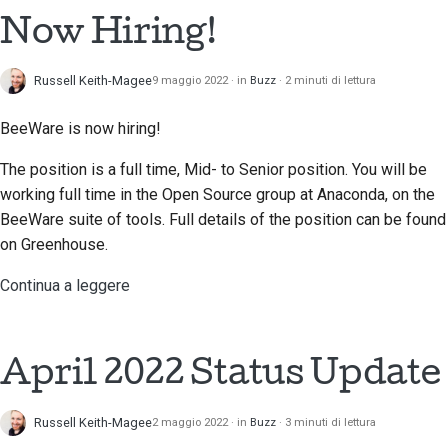
Now Hiring!
Traduci contenuto
한국어
Utilizza gli strumenti
Polski
Russell Keith-Magee
9 maggio 2022
in
Buzz
2 minuti di lettura
Português
Configurazione di un
BeeWare is now hiring!
ambiente di sviluppo
Русский
The position is a full time, Mid- to Senior position. You will be
Riproduzione di un
தமிழ்
working full time in the Open Source group at Anaconda, on the
problema
BeeWare suite of tools. Full details of the position can be found
Türkçe
on Greenhouse.
Lavorare da una filiale
Yкраїнська
Continua a leggere
Evitare lo scope creep
Tiếng Việt
Scrivere, eseguire e
中文(简体)
testare il codice
April 2022 Status Update
中文(繁體)
Documentazione
Russell Keith-Magee
2 maggio 2022
in
Buzz
3 minuti di lettura
dell'edificio