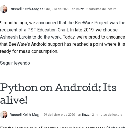
Documentación de
Russell Keith-Magee
6 de julio de 2020
en
Buzz
2 minutos de lectura
construcción
9 months ago, we
announced that the BeeWare Project was the
Redacción de
recipient of a PSF Education Grant
. In late 2019, we
choose
documentación
Asheesh Laroia
to do the work
. Today, we're proud to announce
that BeeWare's Android support has reached a point where it is
Añadir una nota de
ready for mass consumption.
cambio
Seguir leyendo
Enviar una solicitud de
extracción
Python on Android: Its
Proporcionar una
revisión
alive!
Enviar una incidencia
nueva
Russell Keith-Magee
29 de febrero de 2020
en
Buzz
2 minutos de lectura
Proponiendo una