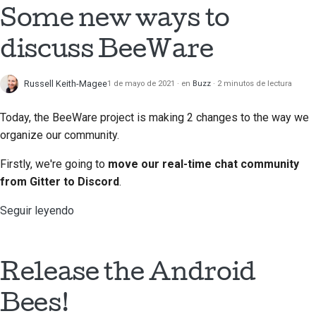
prestación nueva
2018
Some new ways to
한국어
Traducir contenido
2017
discuss BeeWare
Polski
Utiliza las herramientas
2016
Português
Russell Keith-Magee
1 de mayo de 2021
en
Buzz
2 minutos de lectura
Configuración de un
2015
Русский
entorno de desarrollo
Today, the BeeWare project is making 2 changes to the way we
தமிழ்
organize our community.
2014
Reproducción de una
incidencia
Türkçe
Firstly, we're going to
move our real-time chat community
2013
from Gitter to Discord
.
Yкраїнська
Trabajar desde una
ramificación
Seguir leyendo
Tiếng Việt
Evitar la ampliación del
中文(简体)
alcance
Release the Android
中文(繁體)
Escribe, ejecuta y
Bees!
prueba código