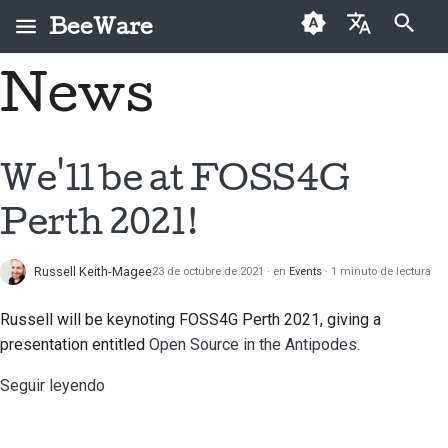
BeeWare
Inicializando búsqueda
News
English
¿Qué es BeeWare?
Código de conducta de
Colaboradores por
2026
Buzz
Solucionar una
العَرَبِيَّة
la comunidad BeeWare
primera vez
incidencia
El equipo Bee
2025
Events
Čeština
We'll be at FOSS4G
Gobernanza
Guía de contribución
Implementar una
Historia y filosofía
2024
Resources
Dansk
prestación nueva
Perth 2021!
Disponible para alquiler
Guía de Sprint
Deutsch
Casos de logro
2023
Redactar
Monedas
documentación
Russell Keith-Magee
23 de octubre de 2021
en
Events
1 minuto de lectura
Español
Contacto
2022
conmemorativas
Triage de una incidencia
فارسی
Russell will be keynoting FOSS4G Perth 2021, giving a
Directrices de marca
2021
presentation entitled
Open Source in the Antipodes.
Français
Revisar una solicitud de
2020
extracción
Seguir leyendo
Italiano
2019
Proponer una
日本語