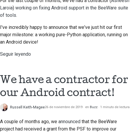
For the last couple of months, we've had a contractor (
Asheesh
prestación nueva
Laroia
)
working on fixing Android support in the BeeWare suite
of tools
.
Traducir el contenido
I've incredibly happy to announce that we've just hit our first
Proceso de revisión de
major milestone: a working pure-Python application, running on
solicitud de cambio
an Android device!
Proceso de versión
Seguir leyendo
Normativa de IA
Guía de estilo de
We have a contractor for
código
our Android contract!
Guía de estilo para la
documentación
Russell Keith-Magee
26 de noviembre de 2019
en
Buzz
1 minuto de lectura
A couple of months ago, we
announced
that the BeeWare
project had received a grant from the PSF to improve our