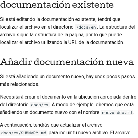
documentación existente
2018
한국어
2017
Si está editando la documentación existente, tendrá que
Polski
localizar el archivo en el directorio
. La estructura del
/docs/en
2016
Português
archivo sigue la estructura de la página, por lo que puede
localizar el archivo utilizando la URL de la documentación.
2015
Русский
தமிழ்
2014
Añadir documentación nueva
Türkçe
2013
Si está añadiendo un documento nuevo, hay unos pocos pasos
Yкраїнська
más relacionados.
Tiếng Việt
Necesitará crear el documento en la ubicación apropiada dentro
del directorio
. A modo de ejemplo, diremos que está
docs/es
中文(简体)
añadiendo un documento nuevo con el nombre
.
nuevo_doc.md
中文(繁體)
A continuación, tendrás que actualizar el archivo
para incluir tu nuevo archivo. El archivo
docs/es/SUMMARY.md