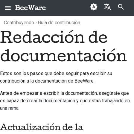
BeeWare
Inicializando búsqueda
Contribuyendo
Guía de contribución
English
Redacción de
¿Qué es BeeWare?
Código de conducta de
Actualización de la
Archivo
2026
Buzz
العَرَبِيَّة
la comunidad BeeWare
documentación
El equipo Bee
Categorías
2025
Events
existente
Čeština
documentación
Gobernanza
Historia y filosofía
2024
Resources
Dansk
Añadir documentación
Disponible para alquiler
nueva
Deutsch
Casos de logro
2023
Estos son los pasos que debe seguir para escribir su
contribución a la documentación de BeeWare.
Redactar su
Español
Contacto
2022
documentación
Antes de empezar a escribir la documentación, asegúrate que
فارسی
Directrices de marca
2021
es capaz de
crear la documentación
y que estás
trabajando en
Français
una rama
.
2020
Italiano
2019
Actualización de la
日本語