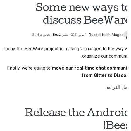
2018
إعداد بيئة التطوير
Some new ways to
한국어
2017
إعادة إنتاج مشكلة
discuss BeeWare
Polski
2016
العمل من فرع
Português
Russell Keith-Magee
1 مايو 2021
ضمن
Buzz
دقائق قراءة 2
2015
تجنب توسع نطاق العمل
Русский
Today, the BeeWare project is making 2 changes to the way we
தமிழ்
organize our community.
2014
كتابة الكود وتشغيله واختباره
Türkçe
Firstly, we're going to
move our real-time chat community
2013
وثائق البناء
.
from Gitter to Discord
Yкраїнська
كتابة الوثائق
أكمل القراءة
Tiếng Việt
إضافة ملاحظة تغيير
中文(简体)
تقديم طلب سحب
Release the Android
中文(繁體)
تقديم مراجعة
Bees!