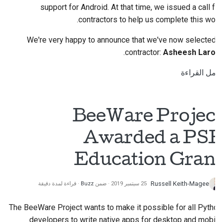
support for Android. At that time, we issued a call for
contractors to help us complete this work.
We're very happy to announce that we've now selected a
.
contractor:
Asheesh Laroia
أكمل القراءة
BeeWare Project
Awarded a PSF
Education Grant
Russell Keith-Magee
25 سبتمبر 2019
ضمن
Buzz
قراءة لمدة دقيقة
The BeeWare Project wants to make it possible for all Python
developers to write native apps for desktop and mobile