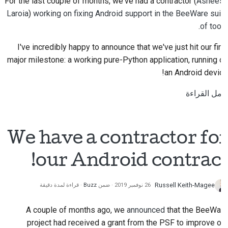
For the last couple of months, we've had a contractor (
Asheesh
Laroia
)
working on fixing Android support in the BeeWare suite
.
of tools
I've incredibly happy to announce that we've just hit our first
major milestone: a working pure-Python application, running on
an Android device!
أكمل القراءة
We have a contractor for
our Android contract!
Russell Keith-Magee
26 نوفمبر 2019
ضمن
Buzz
قراءة لمدة دقيقة
A couple of months ago, we
announced
that the BeeWare
project had received a grant from the PSF to improve our