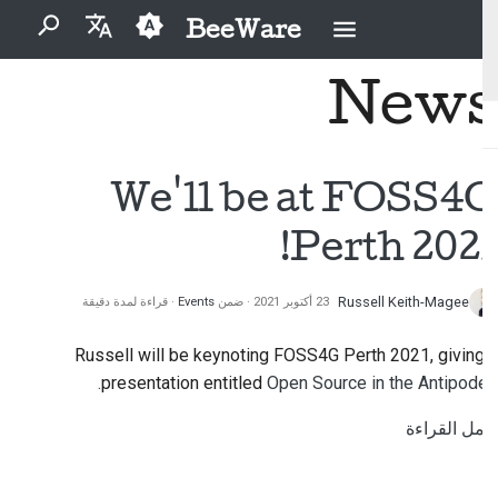
BeeWare
اكتب لبدء البحث
News
English
2026
Buzz
ما هو BeeWare؟
مدونة قواعد السلوك
المساهمون لأول مرة
إصلاح مشكلة
العَرَبِيَّة
لمجتمع BeeWare
2025
Events
فريق النحل
دليل المساهمة
تنفيذ ميزة جديدة
Čeština
We'll be at FOSS4G
الحوكمة
2024
Resources
دليل السباق
التاريخ والفلسفة
كتابة الوثائق
Dansk
Perth 2021!
متاح للتأجير
Deutsch
2023
قصص النجاح
عملات التحدي
فرز المشكلة
Russell Keith-Magee
23 أكتوبر 2021
ضمن
Events
قراءة لمدة دقيقة
Español
2022
اتصل بنا
مراجعة طلب سحب
فارسی
Russell will be keynoting FOSS4G Perth 2021, giving a
2021
إرشادات العلامة التجارية
اقترح ميزة جديدة
presentation entitled
Open Source in the Antipodes.
Français
2020
ترجمة المحتوى
أكمل القراءة
Italiano
2019
استخدم الأدوات
日本語