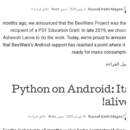
إرسال مشكلة جديدة
Russell Keith-Magee
6 يوليو 2020
ضمن
Buzz
دقائق قراءة 2
اقتراح ميزة جديدة
announced that the BeeWare Project was the
9 months ago, we
ترجمة المحتوى
recipient of a PSF Education Grant
. In late 2019, we
choose
Asheesh Laroia
to do the work
. Today, we're proud to announce
عملية مراجعة طلب السحب
that BeeWare's Android support has reached a point where it is
ready for mass consumption.
عملية الإفراج
أكمل القراءة
سياسة الذكاء الاصطناعي
دليل أسلوب الكود
Python on Android: Its
دليل أسلوب التوثيق
alive!
Russell Keith-Magee
29 فبراير 2020
ضمن
Buzz
دقائق قراءة 2