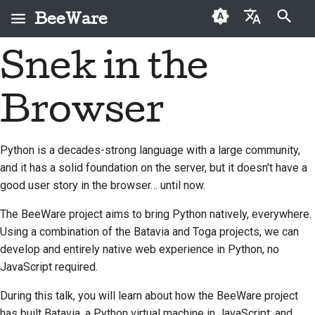
BeeWare
打字進行搜尋
Snek in the
English
何謂 BeeWare？
BeeWare 社群行為準則
首次投稿者
2026
Buzz
修復問題
العَرَبِيَّة
Browser
蜜蜂團隊
治理
投稿指南
2025
Events
實作新功能
Čeština
歷史與哲學
可租用
衝刺指南
2024
Resources
撰寫文件
Dansk
Python is a decades-strong language with a large community,
and it has a solid foundation on the server, but it doesn't have a
Deutsch
成功案例
挑戰幣
2023
分級處理問題
good user story in the browser… until now.
Español
聯絡
2022
審查拉取請求
The BeeWare project aims to bring Python natively, everywhere.
فارسی
Using a combination of the Batavia and Toga projects, we can
品牌指南
2021
提出新功能
develop and entirely native web experience in Python, no
Français
2020
翻譯內容
JavaScript required.
Italiano
2019
使用工具
During this talk, you will learn about how the BeeWare project
日本語
has built Batavia, a Python virtual machine in JavaScript; and