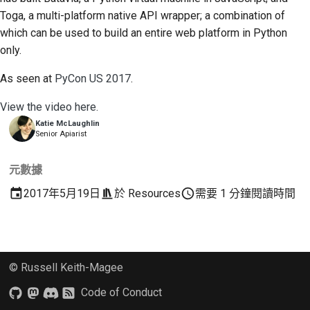
2018
建立開發環境
Toga, a multi-platform native API wrapper; a combination of
한국어
which can be used to build an entire web platform in Python
2017
重現問題
Polski
only.
2016
從分支工作
Português
As seen at
PyCon US 2017
.
2015
避免範圍蔓延
Русский
View the video here.
Katie McLaughlin
தமிழ்
2014
編寫、執行與測試程式
Senior Apiarist
碼
Türkçe
2013
元數據
建築文件
Yкраїнська
2017年5月19日
於
Resources
需要 1 分鐘閱讀時間
撰寫文件
Tiếng Việt
新增變更備註
中文(简体)
© Russell Keith-Magee
中文(繁體)
提交拉取請求
Code of Conduct
提供評論