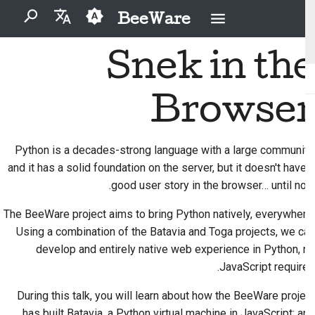
BeeWare
اكتب لبدء البحث
Snek in the
English
2026
Buzz
ما هو BeeWare؟
مدونة قواعد السلوك
المساهمون لأول مرة
إصلاح مشكلة
العَرَبِيَّة
لمجتمع BeeWare
Browser
2025
Events
فريق النحل
دليل المساهمة
تنفيذ ميزة جديدة
Čeština
الحوكمة
2024
Resources
دليل السباق
التاريخ والفلسفة
كتابة الوثائق
Dansk
Python is a decades-strong language with a large community,
متاح للتأجير
and it has a solid foundation on the server, but it doesn't have a
Deutsch
2023
قصص النجاح
عملات التحدي
فرز المشكلة
good user story in the browser… until now.
Español
2022
اتصل بنا
مراجعة طلب سحب
The BeeWare project aims to bring Python natively, everywhere.
فارسی
Using a combination of the Batavia and Toga projects, we can
2021
إرشادات العلامة التجارية
اقترح ميزة جديدة
develop and entirely native web experience in Python, no
Français
2020
ترجمة المحتوى
JavaScript required.
Italiano
2019
استخدم الأدوات
During this talk, you will learn about how the BeeWare project
日本語
has built Batavia, a Python virtual machine in JavaScript; and