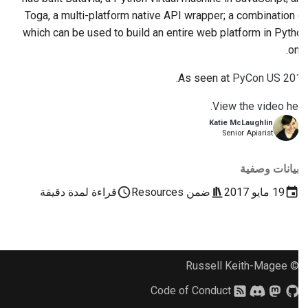
2018
إعداد بيئة التطوير
Toga, a multi-platform native API wrapper; a combination of
한국어
which can be used to build an entire web platform in Python
2017
إعادة إنتاج مشكلة
Polski
only.
2016
العمل من فرع
Português
.
As seen at
PyCon US 2017
2015
تجنب توسع نطاق العمل
Русский
View the video here.
Katie McLaughlin
தமிழ்
2014
كتابة الكود وتشغيله واختباره
Senior Apiarist
Türkçe
2013
وثائق البناء
بيانات وصفية
Yкраїнська
19 مايو 2017
ضمن
Resources
قراءة لمدة دقيقة
كتابة الوثائق
Tiếng Việt
إضافة ملاحظة تغيير
中文(简体)
تقديم طلب سحب
© Russell Keith-Magee
中文(繁體)
تقديم مراجعة
Code of Conduct