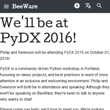
BeeWare
打字進行搜尋
We'll be at
English
何謂 BeeWare？
BeeWare 社群行為準則
首次投稿者
2026
Buzz
修復問題
العَرَبِيَّة
PyDX 2016!
蜜蜂團隊
治理
投稿指南
2025
Events
實作新功能
Čeština
歷史與哲學
可租用
衝刺指南
2024
Resources
撰寫文件
Dansk
Philip and Swenson will be attending
PyDX 2016
on October 01,
2016!
Deutsch
成功案例
挑戰幣
2023
分級處理問題
Español
PyDX is a community-driven Python workshop in Portland,
聯絡
2022
審查拉取請求
focusing on ideas, projects, and best practices in need of more
فارسی
attention in an inclusive and welcoming environment. Philip and
品牌指南
2021
提出新功能
Swenson will both be in attendance and speaking. Although they
Français
2020
翻譯內容
won't be speaking on BeeWare, they're keen to talk to anyone
Italiano
who wants to chat!
2019
使用工具
日本語
Please come say hello, we'd love to meet you. We're looking