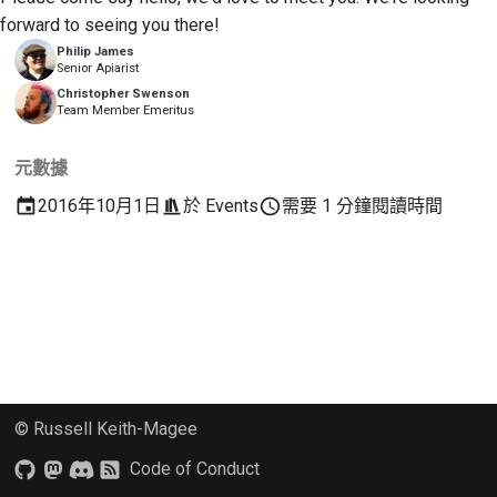
2018
建立開發環境
forward to seeing you there!
한국어
Philip James
2017
重現問題
Senior Apiarist
Polski
Christopher Swenson
Team Member Emeritus
2016
從分支工作
Português
2015
避免範圍蔓延
Русский
元數據
2016年10月1日
於
Events
需要 1 分鐘閱讀時間
தமிழ்
2014
編寫、執行與測試程式
碼
Türkçe
2013
建築文件
Yкраїнська
撰寫文件
Tiếng Việt
新增變更備註
中文(简体)
© Russell Keith-Magee
中文(繁體)
提交拉取請求
Code of Conduct
提供評論