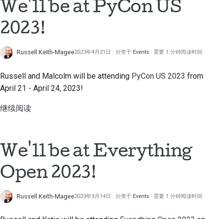
We'll be at PyCon US
2023!
Russell Keith-Magee
2023年4月21日
分类于
Events
需要 1 分钟阅读时间
Russell and Malcolm will be attending
PyCon US 2023
from
April 21 - April 24, 2023!
继续阅读
We'll be at Everything
Open 2023!
Russell Keith-Magee
2023年3月14日
分类于
Events
需要 1 分钟阅读时间