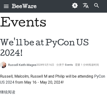
BeeWare
键入以开始搜索
Events
English
什么是 BeeWare？
BeeWare 社区行为准则
首次投稿者
2026
修复问题
العَرَبِيَّة
蜜蜂团队
治理
投稿指南
2025
实现新功能
Čeština
We'll be at PyCon US
历史与哲学
可出租
冲刺指南
2024
编写文档
Dansk
2024!
Deutsch
成功案例
挑战币
2023
对工单进行分级处理
Russell Keith-Magee
2024年5月16日
分类于
Events
需要 1 分钟阅读时间
Español
联系
2022
审查拉取请求
فارسی
Russell, Malcolm, Russell M and Philip will be attending
PyCon
品牌规范
2021
提出新功能
US 2024
from May 16 - May 20, 2024!
Français
2020
翻译内容
继续阅读
Italiano
2019
实际使用 BeeWare 工具
日本語