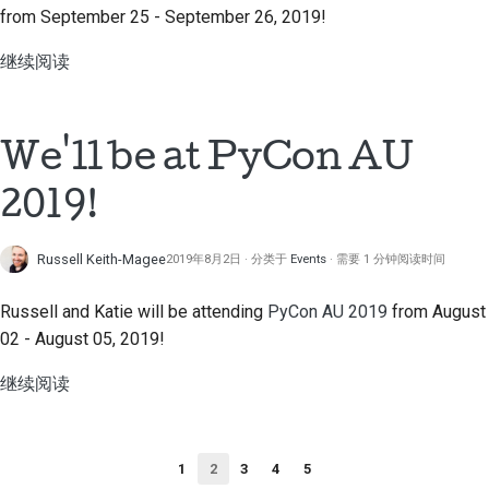
from September 25 - September 26, 2019!
继续阅读
We'll be at PyCon AU
2019!
Russell Keith-Magee
2019年8月2日
分类于
Events
需要 1 分钟阅读时间
Russell and Katie will be attending
PyCon AU 2019
from August
02 - August 05, 2019!
继续阅读
1
2
3
4
5