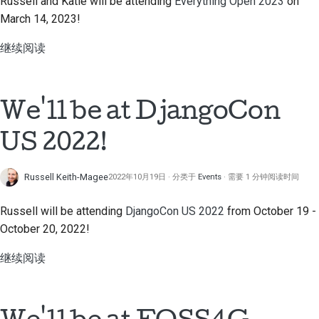
Russell and Katie will be attending
Everything Open 2023
on
March 14, 2023!
继续阅读
We'll be at DjangoCon
US 2022!
Russell Keith-Magee
2022年10月19日
分类于
Events
需要 1 分钟阅读时间
Russell will be attending
DjangoCon US 2022
from October 19 -
October 20, 2022!
继续阅读