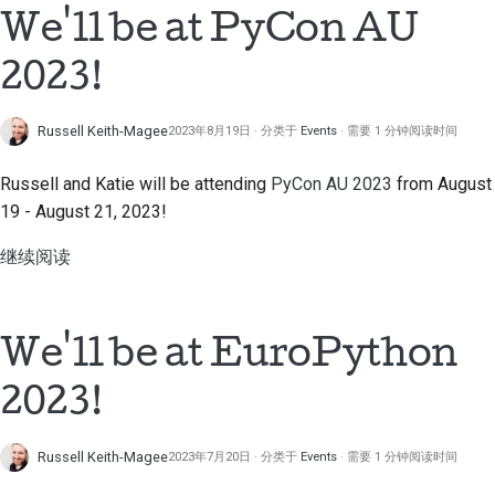
2018
搭建开发环境
We'll be at PyCon AU
한국어
2017
重现问题
2023!
Polski
2016
在分支上编写内容
Português
Russell Keith-Magee
2023年8月19日
分类于
Events
需要 1 分钟阅读时间
2015
避免范围蔓延
Русский
Russell and Katie will be attending
PyCon AU 2023
from August
தமிழ்
19 - August 21, 2023!
2014
编写、运行和测试代码
Türkçe
继续阅读
2013
建筑文件
Yкраїнська
编写文档
Tiếng Việt
We'll be at EuroPython
添加变更说明
中文(简体)
2023!
提交拉取请求
中文(繁體)
提供审核
Russell Keith-Magee
2023年7月20日
分类于
Events
需要 1 分钟阅读时间