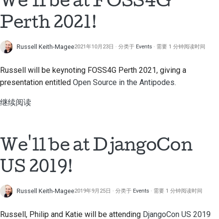
We'll be at FOSS4G
Perth 2021!
Russell Keith-Magee
2021年10月23日
分类于
Events
需要 1 分钟阅读时间
Russell will be keynoting FOSS4G Perth 2021, giving a
presentation entitled
Open Source in the Antipodes.
继续阅读
We'll be at DjangoCon
US 2019!
Russell Keith-Magee
2019年9月25日
分类于
Events
需要 1 分钟阅读时间
Russell, Philip and Katie will be attending
DjangoCon US 2019