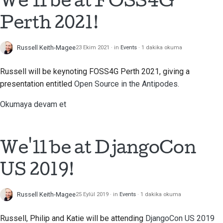
We'll be at FOSS4G
Perth 2021!
Russell Keith-Magee
23 Ekim 2021
in
Events
1 dakika okuma
Russell will be keynoting FOSS4G Perth 2021, giving a
presentation entitled
Open Source in the Antipodes.
Okumaya devam et
We'll be at DjangoCon
US 2019!
Russell Keith-Magee
25 Eylül 2019
in
Events
1 dakika okuma
Russell, Philip and Katie will be attending
DjangoCon US 2019