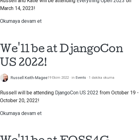
Russell and Katie will be attending
Everything Open 2023
on
March 14, 2023!
Okumaya devam et
We'll be at DjangoCon
US 2022!
Russell Keith-Magee
19 Ekim 2022
in
Events
1 dakika okuma
Russell will be attending
DjangoCon US 2022
from October 19 -
October 20, 2022!
Okumaya devam et