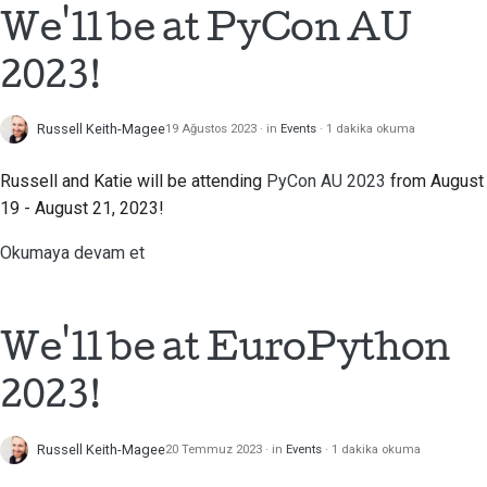
2018
We'll be at PyCon AU
Araçları kullanın
한국어
2017
2023!
Geliştirme ortamı kurma
Polski
2016
Bir sorunu yeniden
Português
Russell Keith-Magee
19 Ağustos 2023
in
Events
1 dakika okuma
üretme
2015
Русский
Russell and Katie will be attending
PyCon AU 2023
from August
Şubeden çalışmak
தமிழ்
19 - August 21, 2023!
2014
Kapsam genişlemesini
Türkçe
Okumaya devam et
2013
önleme
Yкраїнська
Kod yazma, çalıştırma
Tiếng Việt
We'll be at EuroPython
ve test etme
中文(简体)
2023!
Bina belgeleri
中文(繁體)
Dokümantasyon yazma
Russell Keith-Magee
20 Temmuz 2023
in
Events
1 dakika okuma
Değişiklik notu ekleme