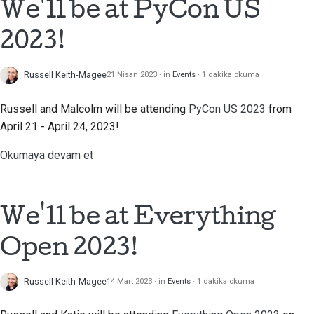
We'll be at PyCon US
Dokümantasyon stil
kılavuzu
2023!
Russell Keith-Magee
21 Nisan 2023
in
Events
1 dakika okuma
Russell and Malcolm will be attending
PyCon US 2023
from
April 21 - April 24, 2023!
Okumaya devam et
We'll be at Everything
Open 2023!
Russell Keith-Magee
14 Mart 2023
in
Events
1 dakika okuma