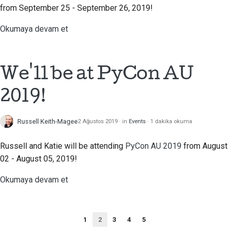
from September 25 - September 26, 2019!
Okumaya devam et
We'll be at PyCon AU
2019!
Russell Keith-Magee
2 Ağustos 2019
in
Events
1 dakika okuma
Russell and Katie will be attending
PyCon AU 2019
from August
02 - August 05, 2019!
Okumaya devam et
1
2
3
4
5