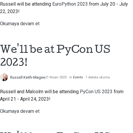
Russell will be attending
EuroPython 2023
from July 20 - July
22, 2023!
Çekme isteği gönderme
Okumaya devam et
İnceleme sağlamak
Yeni bir sorun bildirme
We'll be at PyCon US
Yeni bir özellik önermek
2023!
İçeriği çevirmek
Russell Keith-Magee
Çekme isteği inceleme
21 Nisan 2023
in
Events
1 dakika okuma
süreci
Russell and Malcolm will be attending
PyCon US 2023
from
Serbest bırakma süreci
April 21 - April 24, 2023!
Okumaya devam et
Yapay Zeka Politikası
Kod stil kılavuzu