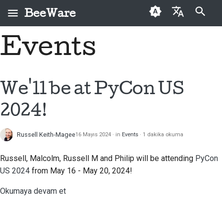
BeeWare
Arama başlatılıyor
Events
English
BeeWare nedir?
BeeWare Topluluğu
İlk kez katkıda
2026
Bir sorunu düzeltin
العَرَبِيَّة
Davranış Kuralları
bulunanlar
Arı Ekibi
2025
Yeni bir özellik
Čeština
We'll be at PyCon US
Yönetişim
Katkı kılavuzu
uygulayın
Tarih ve Felsefe
2024
Dansk
2024!
Kiralanabilir
Sprint kılavuzu
Dokümantasyon yazma
Deutsch
Başarı öyküleri
2023
Meydan okuma paraları
Bir sorunu öncelik
Russell Keith-Magee
16 Mayıs 2024
in
Events
1 dakika okuma
Español
İletişim
2022
sırasına koymak
فارسی
Russell, Malcolm, Russell M and Philip will be attending
PyCon
Marka kılavuzu
2021
Çekme isteğini incele
US 2024
from May 16 - May 20, 2024!
Français
2020
Yeni bir özellik önerin
Okumaya devam et
Italiano
2019
İçeriği çevir
日本語