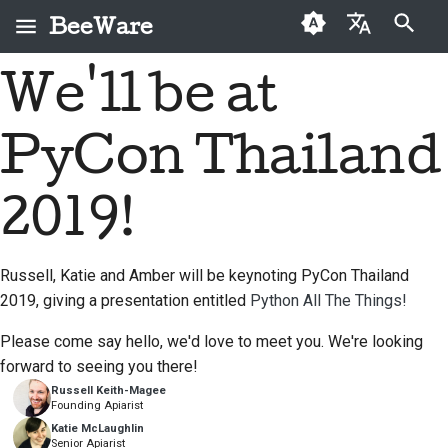
BeeWare
Inizializza la ricerca
We'll be at
English
Che cos'è BeeWare?
Codice di condotta
Nuovi collaboratori
2026
Buzz
Risolvi un problema
العَرَبِيَّة
della comunità
PyCon Thailand
Il Team Bee
Guida ai contributi
2025
Events
Implementare una
BeeWare
Čeština
nuova funzionalità
Storia e filosofia
Guida allo sprint
2024
Resources
Dansk
2019!
Governance
Scrivere la
Deutsch
Storie di successo
Monete
2023
Disponibile per il
documentazione
commemorative
noleggio
Russell, Katie and Amber will be keynoting PyCon Thailand
Español
Contatti
2022
Valutare un problema
2019, giving a presentation entitled
Python All The Things!
فارسی
Linee guida per il
2021
Esamina una richiesta
Please come say hello, we'd love to meet you. We're looking
marchio
Français
pull
forward to seeing you there!
2020
Russell Keith-Magee
Italiano
Proponi una nuova
Founding Apiarist
2019
funzionalità
Katie McLaughlin
日本語
Senior Apiarist