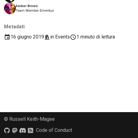
2018
Amber Brown
Traduci contenuto
한국어
Team Member Emeritus
2017
Utilizza gli strumenti
Polski
Metadati
2016
Português
Configurazione di un
16 giugno 2019
in
Events
1 minuto di lettura
ambiente di sviluppo
2015
Русский
Riproduzione di un
தமிழ்
2014
problema
Türkçe
2013
Lavorare da una filiale
Yкраїнська
Evitare lo scope creep
Tiếng Việt
Scrivere, eseguire e
中文(简体)
testare il codice
© Russell Keith-Magee
中文(繁體)
Documentazione
Code of Conduct
dell'edificio