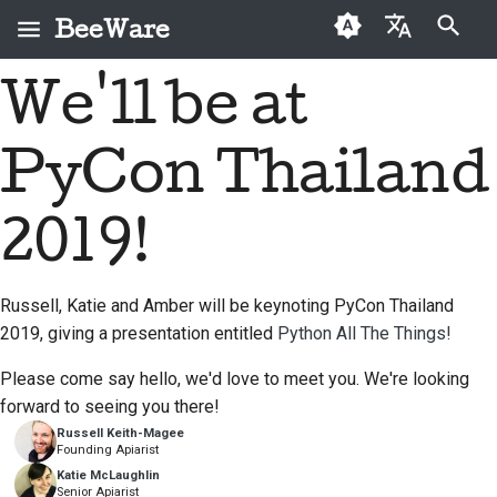
BeeWare
Inicializando a pesquisa
We'll be at
English
O que é o BeeWare?
Código de Conduta da
Contribuidores pela
2026
Buzz
Corrigir um problema
العَرَبِيَّة
Comunidade BeeWare
primeira vez
PyCon Thailand
A Equipa Bee
2025
Events
Implementar um novo
Čeština
Governação
Guia de contribuições
recurso
História e Filosofia
2024
Resources
Dansk
2019!
Disponível para
Guia de sprint
Escrever documentação
Deutsch
Histórias de sucesso
2023
Contratar
Medalhas de mérito
Triagem a um problema
Russell, Katie and Amber will be keynoting PyCon Thailand
Español
Contacto
2022
2019, giving a presentation entitled
Python All The Things!
Revisar um pedido de
فارسی
Diretrizes de
2021
puxar
Please come say hello, we'd love to meet you. We're looking
identidade de marca
Français
forward to seeing you there!
2020
Propor um novo recurso
Russell Keith-Magee
Italiano
Founding Apiarist
2019
Traduzir conteúdo
Katie McLaughlin
日本語
Senior Apiarist