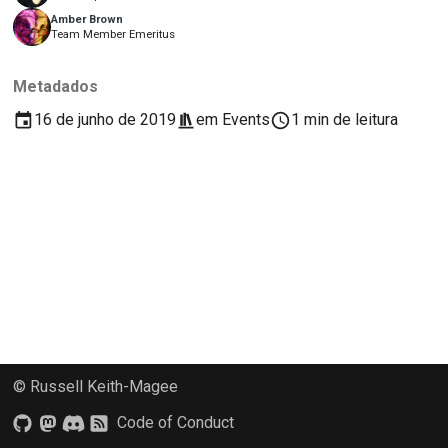
2018
Usar as ferramentas
Amber Brown
한국어
Team Member Emeritus
2017
Configurar um ambiente
Polski
Metadados
de desenvolvimento
2016
Português
16 de junho de 2019
em
Events
1 min de leitura
Reproduzir um
2015
Русский
problema
தமிழ்
2014
Trabalhar a partir de um
ramo
Türkçe
2013
Evitar o deslizar do
Yкраїнська
escopo
Tiếng Việt
Escrever, executar e
中文(简体)
testar código
© Russell Keith-Magee
中文(繁體)
Construir
Code of Conduct
documentação