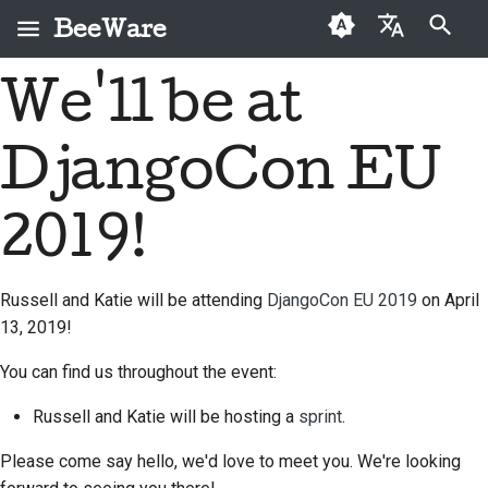
BeeWare
Inizializza la ricerca
We'll be at
English
Che cos'è BeeWare?
Codice di condotta
Nuovi collaboratori
2026
Buzz
Risolvi un problema
العَرَبِيَّة
della comunità
DjangoCon EU
Il Team Bee
Guida ai contributi
2025
Events
Implementare una
BeeWare
Čeština
nuova funzionalità
Storia e filosofia
Guida allo sprint
2024
Resources
Dansk
2019!
Governance
Scrivere la
Deutsch
Storie di successo
Monete
2023
Disponibile per il
documentazione
commemorative
noleggio
Russell and Katie will be attending
DjangoCon EU 2019
on April
Español
Contatti
2022
Valutare un problema
13, 2019!
فارسی
Linee guida per il
2021
Esamina una richiesta
You can find us throughout the event:
marchio
Français
pull
2020
Russell and Katie will be hosting a
sprint
.
Italiano
Proponi una nuova
2019
Please come say hello, we'd love to meet you. We're looking
funzionalità
日本語