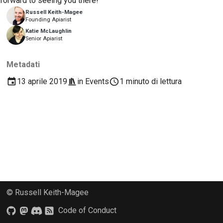
forward to seeing you there!
2018
Traduci contenuto
Russell Keith-Magee
한국어
Founding Apiarist
2017
Katie McLaughlin
Utilizza gli strumenti
Polski
Senior Apiarist
2016
Português
Configurazione di un
Metadati
ambiente di sviluppo
2015
Русский
13 aprile 2019
in
Events
1 minuto di lettura
Riproduzione di un
தமிழ்
2014
problema
Türkçe
2013
Lavorare da una filiale
Yкраїнська
Evitare lo scope creep
Tiếng Việt
Scrivere, eseguire e
中文(简体)
testare il codice
© Russell Keith-Magee
中文(繁體)
Documentazione
Code of Conduct
dell'edificio