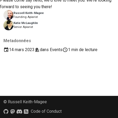
Please come say hello, we'd love to meet you. We're looking
2018
Traduire le contenu
forward to seeing you there!
한국어
Russell Keith-Magee
2017
Founding Apiarist
Utilisez les outils
Polski
Katie McLaughlin
2016
Senior Apiarist
Português
Configuration d'un
environnement de
2015
Русский
Metadonnées
développement
14 mars 2023
dans
Events
1 min de lecture
தமிழ்
2014
Reproduire un problème
Türkçe
2013
Travailler à partir d'une
Yкраїнська
succursale
Tiếng Việt
Éviter le glissement de
périmètre
中文(简体)
Écrire, exécuter et
© Russell Keith-Magee
中文(繁體)
tester du code
Code of Conduct