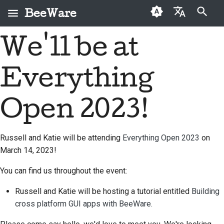
BeeWare
Initialisation de la recherche
We'll be at
English
Qu'est-ce que
Code de conduite de la
Nouveaux contributeurs
2026
Buzz
Résoudre un problème
العَرَبِيَّة
BeeWare ?
communauté BeeWare
Everything
Guide de contribution
2025
Events
Mettre en place une
Čeština
L'Équipe Abeille
Gouvernance
nouvelle fonctionnalité
Guide du sprint
2024
Resources
Dansk
Open 2023!
Histoire et philosophie
À louer
Rédiger la
Deutsch
Pièces
2023
documentation
Exemples de réussite
commémoratives
Russell and Katie will be attending
Everything Open 2023
on
Español
2022
Trier un problème
March 14, 2023!
Contact
فارسی
2021
Examiner une demande
You can find us throughout the event:
Directives relatives à
Français
de modification
2020
l'image de marque
Russell and Katie will be hosting a tutorial entitled
Building
Italiano
Proposer une nouvelle
cross platform GUI apps with BeeWare.
2019
fonctionnalité
日本語