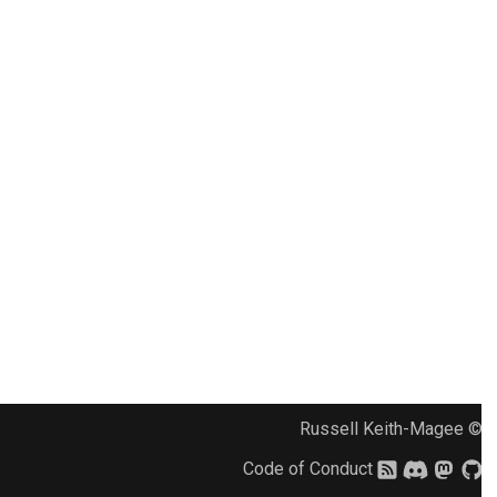
2018
한국어
راه‌اندازی محیط توسعه
2017
Polski
تولید مجدد یک مشکل
2016
Português
کار کردن در شعبه
2015
Русский
اجتناب از گسترش دامنه
தமிழ்
2014
نوشتن، اجرا و تست کد
Türkçe
2013
مستندسازی ساختمان
Yкраїнська
نوشتن مستندات
Tiếng Việt
افزودن یادداشت تغییر
中文(简体)
© Russell Keith-Magee
中文(繁體)
ارسال یک درخواست تغییر
Code of Conduct
ارائه بازخورد