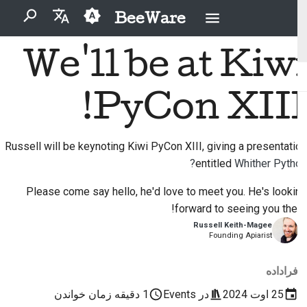
BeeWare
برای شروع جستجو تایپ کنید
We'll be at Kiwi
English
2026
Buzz
BeeWare چیست؟
مشارکت‌کنندگان تازه‌کار
آیین‌نامهٔ رفتار جامعهٔ بی‌وِیر
مشکل را برطرف کنید
العَرَبِيَّة
PyCon XIII!
2025
Events
تیم زنبور
حکمرانی
راهنمای مشارکت
یک ویژگی جدید را
Čeština
پیاده‌سازی کنید
2024
قابل اجاره
Resources
تاریخ و فلسفه
راهنمای اسپرینت
Dansk
Russell will be keynoting Kiwi PyCon XIII, giving a presentation
مستندسازی بنویسید
entitled
Whither Python?
Deutsch
2023
سکه های چالشی
داستان‌های موفقیت
اولویت‌بندی یک مسئله
Español
Please come say hello, he'd love to meet you. He's looking
2022
تماس
forward to seeing you there!
بازبینی یک درخواست تغییر
فارسی
Russell Keith-Magee
2021
دستورالعمل‌های برندینگ
Founding Apiarist
پیشنهاد یک ویژگی جدید
Français
2020
فراداده
Italiano
محتوا را ترجمه کنید
2019
25 اوت 2024
در
Events
1 دقیقه زمان خواندن
日本語
ابزارها را استفاده کنید