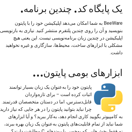
یک پایگاه کد. چندین برنامه.
ارسال یک مشکل جدید
پیشنهاد یک ویژگی جدید
BeeWare به شما امکان می‌دهد اپلیکیشن خود را با پایتون
بنویسید و آن را روی چندین پلتفرم منتشر کنید. نیازی به بازنویسی
ترجمه‌ی محتوا
اپلیکیشن در چندین زبان برنامه‌نویسی نیست. این یعنی هیچ
مشکلی با ابزارهای ساخت، محیط‌ها، سازگاری و غیره نخواهید
فرآیند بازبینی درخواست
داشت.
کشش
فرآیند انتشار
ابزارهای بومی پایتون…
سیاست‌گذاری هوش
پایتون خود را به‌عنوان یک زبان بسیار توانمند
مصنوعی
اثبات کرده است – برای تازه‌واردان
قابل‌دسترس، اما در دستان متخصصان قدرتمند.
راهنمای سبک کدنویسی
چرا نباید بتوانید پایتون را در هر جایی که نیاز دارید
راهنمای سبک مستندسازی
به کامپیوتر بگویید کاری انجام دهد، به‌کار ببرید؟ و آیا ابزارهای
شما نباید از تمام قابلیت‌های پایتون به‌عنوان یک زبان بهره ببرند،
نه فقط بخش‌هایی که به‌خوبی با پیوندهای C مطابقت دارند؟