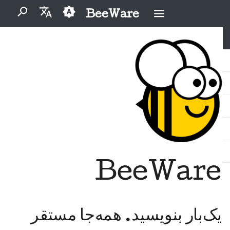
BeeWare
برای شروع جستجو تایپ کنید
English
بایگانی
BeeWare چیست؟
مشارکت‌کنندگان تازه‌کار
آیین‌نامهٔ رفتار جامعهٔ بی‌وِیر
2026
Buzz
مشکل را برطرف کنید
العَرَبِيَّة
تیم زنبور
حکمرانی
دسته‌بندی‌ها
راهنمای مشارکت
2025
Events
یک ویژگی جدید را
Čeština
پیاده‌سازی کنید
قابل اجاره
تاریخ و فلسفه
راهنمای اسپرینت
2024
Resources
Dansk
مستندسازی بنویسید
Deutsch
سکه های چالشی
داستان‌های موفقیت
2023
اولویت‌بندی یک مسئله
Español
تماس
2022
بازبینی یک درخواست تغییر
BeeWare
فارسی
دستورالعمل‌های برندینگ
2021
پیشنهاد یک ویژگی جدید
Français
2020
Italiano
محتوا را ترجمه کنید
یک‌بار بنویسید. همه‌جا مستقر
2019
日本語
ابزارها را استفاده کنید