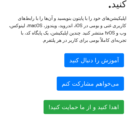
کنید.
2018
한국어
راه‌اندازی محیط توسعه
2017
اپلیکیشن‌های خود را با پایتون بنویسید و آن‌ها را با رابط‌های
Polski
تولید مجدد یک مشکل
کاربری غنی و بومی در iOS، اندروید، ویندوز، macOS، لینوکس،
2016
Português
وب و tvOS منتشر کنید. چندین اپلیکیشن، یک پایگاه کد، با
کار کردن در شعبه
تجربه‌ای کاملاً بومی برای کاربر در هر پلتفرم.
2015
Русский
اجتناب از گسترش دامنه
தமிழ்
2014
آموزش را دنبال کنید
نوشتن، اجرا و تست کد
Türkçe
2013
مستندسازی ساختمان
Yкраїнська
می‌خواهم مشارکت کنم
نوشتن مستندات
Tiếng Việt
افزودن یادداشت تغییر
中文(简体)
اهدا کنید و از ما حمایت کنید!
中文(繁體)
ارسال یک درخواست تغییر
ارائه بازخورد