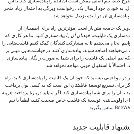
مطرح کنند، تیم اصلی ممکن است آن ایده را پیاده‌سازی کند. با این
2018
حال، به خودی خود ارسال یک درخواست ویژگی به احتمال زیاد منجر
한국어
به پیاده‌سازی آن در آینده نزدیک نخواهد شد.
2017
Polski
بی‌ویر یک جامعه متن‌باز است. مؤثرترین راه برای اطمینان از
2016
Português
پیاده‌سازی یک قابلیت،
خودتان آن را پیاده‌سازی کنید
. ما هر کاری که
بتوانیم انجام می‌دهیم تا به مشارکت‌کنندگان کمک کنیم قابلیت‌هایی را
2015
Русский
که می‌خواهند اضافه شوند، پیاده‌سازی کنند. درخواست‌هایی مبنی بر
தமிழ்
2014
اینکه تیم اصلی یک قابلیت را برای شما به‌صورت رایگان پیاده‌سازی
کند، احتمالاً با استقبال خوبی مواجه نخواهد شد.
Türkçe
2013
اگر در موقعیتی نیستید که خودتان یک قابلیت را پیاده‌سازی کنید، راه
Yкраїнська
دیگر برای تسریع توسعهٔ قابلیتتان این است که به کسی پول پرداخت
کنید تا آن را برای شما پیاده‌سازی کند. اگر مایلید دربارهٔ پرداخت هزینه
Tiếng Việt
برای اولویت‌بندی توسعهٔ یک قابلیت خاص صحبت کنید، لطفاً
با تیم
中文(简体)
BeeWare تماس بگیرید
.
中文(繁體)
پیشنهاد قابلیت جدید