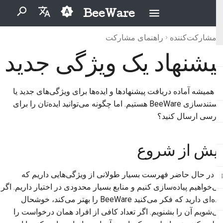
BeeWare
برای شروع جستجو تایپ کنید
مشارکت‌کننده
راهنمای مشارکت
English
پیشنهاد یک ویژگی جدید
بایگانی
BeeWare چیست؟
پیش از شروع
آیین‌نامهٔ رفتار جامعهٔ بی‌وِیر
2026
Buzz
العَرَبِيَّة
تیم زنبور
حکمرانی
دسته‌بندی‌ها
پیشنهاد قابلیت جدید
2025
Events
Čeština
ما همیشه آماده دریافت پیشنهادها و ایده‌ها برای ویژگی‌های جدید یا
قابل اجاره
تاریخ و فلسفه
پیشنهاد مستندات جدید
2024
Resources
Dansk
مستندسازی BeeWare هستیم. اما چگونه می‌توانید ایده‌تان را برای
بررسی ارسال کنید؟
Deutsch
داستان‌های موفقیت
ارائه پیشنهاد یک ویژگی
2023
Español
تماس
2022
پیش از شروع
فارسی
دستورالعمل‌های برندینگ
2021
ما در حال حاضر فهرست بسیار طولانی از ویژگی‌هایی داریم که
Français
می‌خواهیم پیاده‌سازی کنیم و منابع بسیار محدودی در اختیار داریم. اگر
2020
Italiano
ایده‌ای دارید که فکر می‌کنید BeeWare را بهتر می‌کند، خوشحال
2019
می‌شویم آن را بشنویم. اگر تعداد کافی از افراد همان درخواست را
日本語