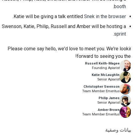
2018
إعداد بيئة التطوير
.
booth
한국어
Katie will be giving a talk entitled
Snek in the browser.
2017
إعادة إنتاج مشكلة
Polski
Swenson, Katie, Philip, Russell and Amber will be hosting a
2016
العمل من فرع
Português
.
sprint
2015
تجنب توسع نطاق العمل
Русский
Please come say hello, we'd love to meet you. We're looking
forward to seeing you there!
தமிழ்
2014
كتابة الكود وتشغيله واختباره
Russell Keith-Magee
Founding Apiarist
Türkçe
2013
وثائق البناء
Katie McLaughlin
Senior Apiarist
Yкраїнська
كتابة الوثائق
Christopher Swenson
Team Member Emeritus
Tiếng Việt
إضافة ملاحظة تغيير
Philip James
Senior Apiarist
中文(简体)
Amber Brown
تقديم طلب سحب
Team Member Emeritus
中文(繁體)
تقديم مراجعة
بيانات وصفية