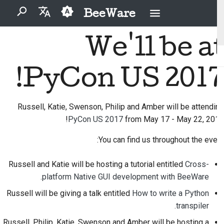
BeeWare
اكتب لبدء البحث
We'll be at
English
2026
Buzz
ما هو BeeWare؟
مدونة قواعد السلوك
المساهمون لأول مرة
إصلاح مشكلة
العَرَبِيَّة
لمجتمع BeeWare
PyCon US 2017!
2025
Events
فريق النحل
دليل المساهمة
تنفيذ ميزة جديدة
Čeština
الحوكمة
2024
Resources
دليل السباق
التاريخ والفلسفة
كتابة الوثائق
Dansk
Russell, Katie, Swenson, Philip and Amber will be attending
متاح للتأجير
PyCon US 2017
from May 17 - May 22, 2017!
Deutsch
2023
قصص النجاح
عملات التحدي
فرز المشكلة
Español
You can find us throughout the event:
2022
اتصل بنا
مراجعة طلب سحب
فارسی
Russell and Katie will be hosting a tutorial entitled
Cross-
2021
إرشادات العلامة التجارية
اقترح ميزة جديدة
platform Native GUI development with BeeWare.
Français
2020
ترجمة المحتوى
Russell will be giving a talk entitled
How to write a Python
Italiano
transpiler.
2019
استخدم الأدوات
日本語
Russell, Philip, Katie, Swenson and Amber will be hosting a