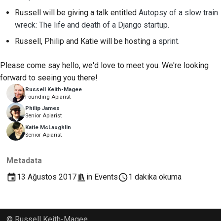
2018
Araçları kullanın
Russell will be giving a talk entitled
Autopsy of a slow train
한국어
wreck: The life and death of a Django startup.
2017
Geliştirme ortamı kurma
Polski
Russell, Philip and Katie will be hosting a
sprint
.
2016
Bir sorunu yeniden
Português
Please come say hello, we'd love to meet you. We're looking
üretme
2015
Русский
forward to seeing you there!
Şubeden çalışmak
Russell Keith-Magee
தமிழ்
2014
Founding Apiarist
Kapsam genişlemesini
Philip James
Türkçe
2013
Senior Apiarist
önleme
Katie McLaughlin
Yкраїнська
Senior Apiarist
Kod yazma, çalıştırma
Tiếng Việt
ve test etme
Metadata
中文(简体)
Bina belgeleri
13 Ağustos 2017
in
Events
1 dakika okuma
中文(繁體)
Dokümantasyon yazma
© Russell Keith-Magee
Değişiklik notu ekleme