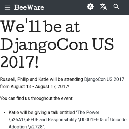
BeeWare
Pište co se má vyhledat
We'll be at
English
Co je BeeWare?
Kodex chování
Noví přispěvatelé
2026
Buzz
Oprava issue
العَرَبِيَّة
komunity BeeWare
DjangoCon US
Tým BeeWare
Průvodce
2025
Events
Implementace nové
Čeština
Řízení projektu
přispíváním
funkce
Historie a filozofie
2024
Resources
Dansk
2017!
Nabídka placené
Průvodce sprinty
Psaní dokumentace
Deutsch
Příběhy úspěchu
2023
spolupráce
Pamětní mince
Třídění issue
Russell, Philip and Katie will be attending
DjangoCon US 2017
Español
Kontakt
2022
from August 13 - August 17, 2017!
Kontrola pull requestu
فارسی
Pokyny k používání
2021
You can find us throughout the event:
značky
Návrh nové funkce
Français
2020
Katie will be giving a talk entitled
"The Power
Italiano
Přeložit obsah
\u26A1\uFE0F and Responsibility \U0001F605 of Unicode
2019
日本語
Adoption \u2728"
.
Použití nástrojů