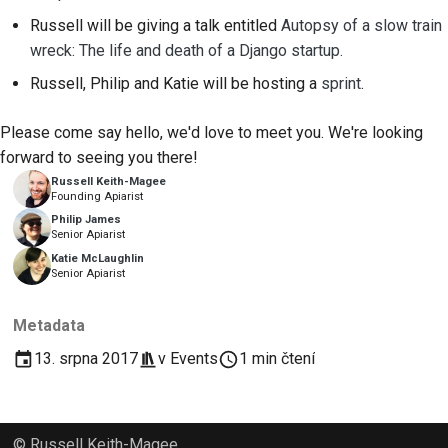
2018
Russell will be giving a talk entitled
Autopsy of a slow train
한국어
Nastavení vývojového
wreck: The life and death of a Django startup.
2017
prostředí
Polski
Russell, Philip and Katie will be hosting a
sprint
.
2016
Reprodukce problému
Português
Please come say hello, we'd love to meet you. We're looking
2015
Русский
Práce s větví
forward to seeing you there!
Russell Keith-Magee
தமிழ்
2014
Vyhýbání se rozšiřování
Founding Apiarist
rozsahu
Philip James
Türkçe
2013
Senior Apiarist
Katie McLaughlin
Psaní, spouštění a
Yкраїнська
Senior Apiarist
testování kódu
Tiếng Việt
Metadata
Vytváření dokumentace
中文(简体)
13. srpna 2017
v
Events
1 min čtení
Psaní dokumentace
中文(繁體)
Přidání poznámky ke
© Russell Keith-Magee
změně