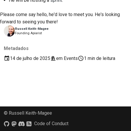
He will be hosting a
sprint
.
2018
Usar as ferramentas
한국어
Please come say hello, he'd love to meet you. He's looking
2017
Configurar um ambiente
Polski
forward to seeing you there!
de desenvolvimento
Russell Keith-Magee
2016
Português
Founding Apiarist
Reproduzir um
2015
Русский
problema
Metadados
தமிழ்
2014
14 de julho de 2025
em
Events
1 min de leitura
Trabalhar a partir de um
ramo
Türkçe
2013
Evitar o deslizar do
Yкраїнська
escopo
Tiếng Việt
Escrever, executar e
中文(简体)
testar código
© Russell Keith-Magee
中文(繁體)
Construir
Code of Conduct
documentação