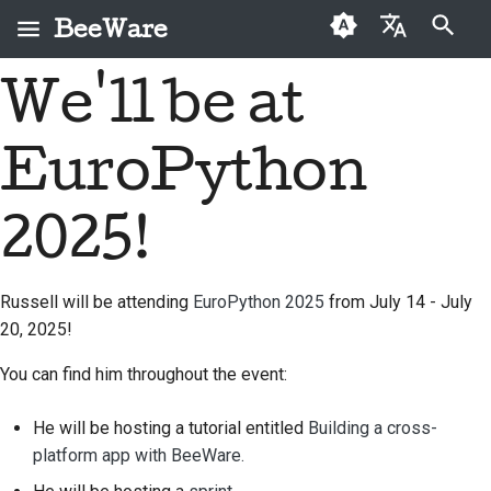
BeeWare
Inicializando a pesquisa
We'll be at
English
O que é o BeeWare?
Código de Conduta da
Contribuidores pela
2026
Buzz
Corrigir um problema
العَرَبِيَّة
Comunidade BeeWare
primeira vez
EuroPython
A Equipa Bee
2025
Events
Implementar um novo
Čeština
Governação
Guia de contribuições
recurso
História e Filosofia
2024
Resources
Dansk
2025!
Disponível para
Guia de sprint
Escrever documentação
Deutsch
Histórias de sucesso
2023
Contratar
Medalhas de mérito
Triagem a um problema
Russell will be attending
EuroPython 2025
from July 14 - July
Español
Contacto
2022
20, 2025!
Revisar um pedido de
فارسی
Diretrizes de
2021
puxar
You can find him throughout the event:
identidade de marca
Français
2020
Propor um novo recurso
He will be hosting a tutorial entitled
Building a cross-
Italiano
platform app with BeeWare.
2019
Traduzir conteúdo
日本語