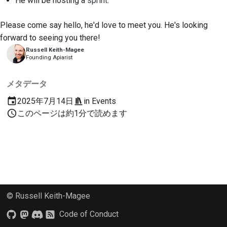
He will be hosting a
sprint
.
2018
ツールを使用する
한국어
Please come say hello, he'd love to meet you. He's looking
2017
開発環境の構築
Polski
forward to seeing you there!
Russell Keith-Magee
2016
問題の再現
Português
Founding Apiarist
2015
Русский
ブランチから作業する
メタデータ
தமிழ்
2014
スコープクリープの回
2025年7月14日
in
Events
避
このページは約1分で読めます
Türkçe
2013
コードの記述、実行、
Yкраїнська
およびテスト
Tiếng Việt
建築文書
中文(简体)
ドキュメントの作成
© Russell Keith-Magee
中文(繁體)
変更メモの追加
Code of Conduct