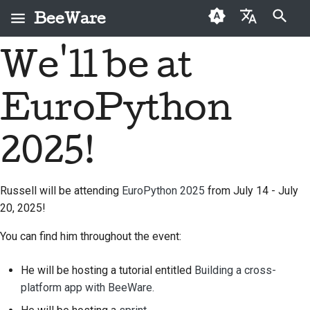
BeeWare
検索を初期化
We'll be at
English
BeeWareとは何です
BeeWareコミュニティ
初めての投稿者
2026
Buzz
問題を修正する
العَرَبِيَّة
か？
行動規範
EuroPython
寄稿ガイド
2025
Events
新機能の実装
Čeština
ビーチーム
ガバナンス
スプリントガイド
2024
Resources
ドキュメントを作成す
Dansk
2025!
歴史と哲学
レンタル可能
る
Deutsch
チャレンジコイン
2023
成功事例
問題をトリアージする
Russell will be attending
EuroPython 2025
from July 14 - July
Español
2022
20, 2025!
お問い合わせ
プルリクエストを確認
فارسی
2021
する
You can find him throughout the event:
ブランディングガイド
Français
2020
ライン
新機能の提案
He will be hosting a tutorial entitled
Building a cross-
Italiano
platform app with BeeWare.
2019
コンテンツを翻訳する
日本語