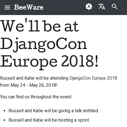
BeeWare
Zacznij pisać, aby szukać
We'll be at
English
Czym jest BeeWare?
Kodeks postępowania
Osoby, które po raz
2026
Buzz
Napraw problem
العَرَبِيَّة
społeczności BeeWare
pierwszy przekazują
DjangoCon
Zespół Bee
2025
Events
Wdrożenie nowej
darowiznę
Čeština
Zarządzanie
funkcji
Historia i filozofia
2024
Resources
Dansk
Europe 2018!
Przewodnik po
Do wynajęcia
Napisz dokumentację
składkach
Deutsch
Historie sukcesu
2023
Klasyfikacja problemów
Przewodnik po sprincie
Russell and Katie will be attending
DjangoCon Europe 2018
Español
Kontakt
2022
from May 24 - May 26, 2018!
Sprawdź pull request
Monety wyzwania
فارسی
Wytyczne dotyczące
2021
You can find us throughout the event:
marki
Zaproponuj nową
Français
2020
funkcję
Russell and Katie will be giving a talk entitled
.
Italiano
2019
Russell and Katie will be hosting a
sprint
.
Przetłumacz treść
日本語