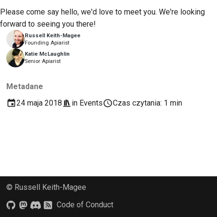
2018
Użyj narzędzi
Please come say hello, we'd love to meet you. We're looking
한국어
forward to seeing you there!
2017
Konfiguracja
Polski
Russell Keith-Magee
środowiska
Founding Apiarist
2016
Português
programistycznego
Katie McLaughlin
Senior Apiarist
2015
Русский
Odtworzenie problemu
Metadane
தமிழ்
2014
Praca z oddziału
24 maja 2018
in
Events
Czas czytania: 1 min
Türkçe
2013
Unikanie rozszerzania
zakresu projektu
Yкраїнська
Tiếng Việt
Pisanie, uruchamianie i
testowanie kodu
中文(简体)
Dokumentacja
© Russell Keith-Magee
中文(繁體)
budowlana
Code of Conduct