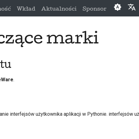
ność
Wkład
Aktualności
Sponsor
English
czące marki
العَرَبِيَّة
Čeština
Dansk
tu
Deutsch
eWare
.
Españo
فارسی
Françai
nie interfejsów użytkownika aplikacji w Pythonie. interfejsów 
Italiano
日本語