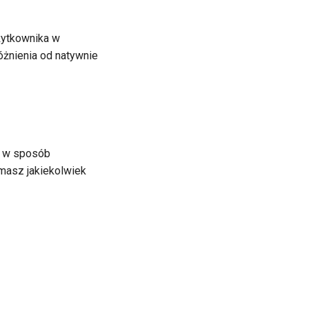
użytkownika w
óżnienia od natywnie
ês
e w sposób
 masz jakiekolwiek
а
ệt