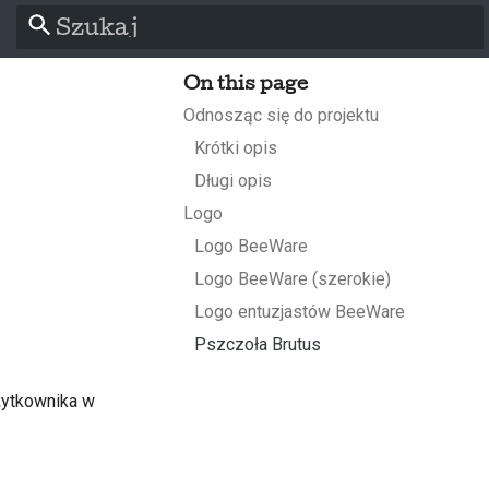
Zacznij pisać, aby szukać
On this page
Odnosząc się do projektu
Krótki opis
Długi opis
Logo
Logo BeeWare
Logo BeeWare (szerokie)
l
Logo entuzjastów BeeWare
Pszczoła Brutus
s
użytkownika w