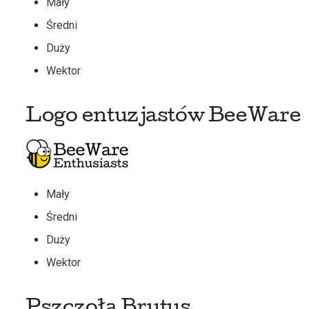
Mały
Średni
Duży
Wektor
Logo entuzjastów BeeWare
Mały
Średni
Duży
Wektor
Pszczoła Brutus