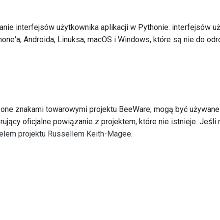
한국어
nie interfejsów użytkownika aplikacji w Pythonie. interfejsów 
Polski
hone'a, Androida, Linuksa, macOS i Windows, które są nie do odr
Portugu
Русский
தமிழ்
Są one znakami towarowymi projektu BeeWare; mogą być używan
Türkçe
ący oficjalne powiązanie z projektem, które nie istnieje. Jeśli
Yкраїнськ
ielem projektu Russellem Keith-Magee
.
Tiếng Vi
中文(简体)
中文(繁體)