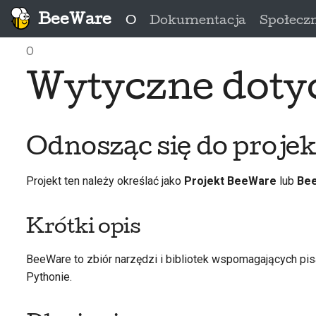
BeeWare
O
Dokumentacja
Społecz
O
Wytyczne doty
Odnosząc się do projek
Projekt ten należy określać jako
Projekt BeeWare
lub
Be
Krótki opis
BeeWare to zbiór narzędzi i bibliotek wspomagających pisa
Pythonie.