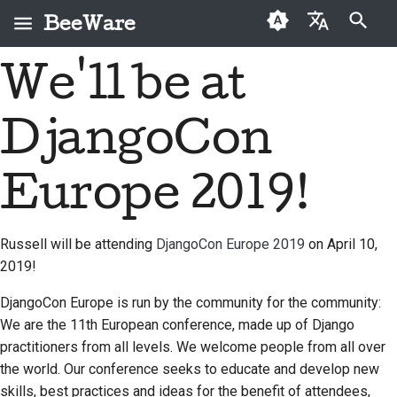
BeeWare
Inizializza la ricerca
We'll be at
English
Che cos'è BeeWare?
Codice di condotta
Nuovi collaboratori
2026
Buzz
Risolvi un problema
العَرَبِيَّة
della comunità
DjangoCon
Il Team Bee
Guida ai contributi
2025
Events
Implementare una
BeeWare
Čeština
nuova funzionalità
Storia e filosofia
Guida allo sprint
2024
Resources
Dansk
Europe 2019!
Governance
Scrivere la
Deutsch
Storie di successo
Monete
2023
Disponibile per il
documentazione
commemorative
noleggio
Russell will be attending
DjangoCon Europe 2019
on April 10,
Español
Contatti
2022
Valutare un problema
2019!
فارسی
Linee guida per il
2021
Esamina una richiesta
DjangoCon Europe is run by the community for the community:
marchio
Français
pull
We are the 11th European conference, made up of Django
2020
practitioners from all levels. We welcome people from all over
Italiano
Proponi una nuova
the world. Our conference seeks to educate and develop new
2019
funzionalità
日本語
skills, best practices and ideas for the benefit of attendees,