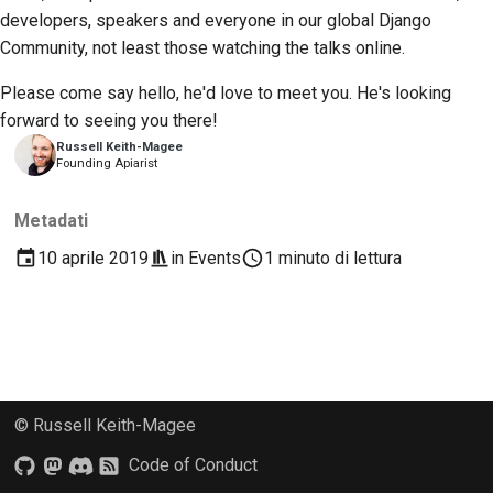
2018
developers, speakers and everyone in our global Django
Traduci contenuto
한국어
Community, not least those watching the talks online.
2017
Utilizza gli strumenti
Polski
Please come say hello, he'd love to meet you. He's looking
2016
forward to seeing you there!
Português
Configurazione di un
ambiente di sviluppo
Russell Keith-Magee
2015
Русский
Founding Apiarist
Riproduzione di un
தமிழ்
2014
Metadati
problema
Türkçe
10 aprile 2019
in
Events
1 minuto di lettura
2013
Lavorare da una filiale
Yкраїнська
Evitare lo scope creep
Tiếng Việt
Scrivere, eseguire e
中文(简体)
testare il codice
© Russell Keith-Magee
中文(繁體)
Documentazione
Code of Conduct
dell'edificio