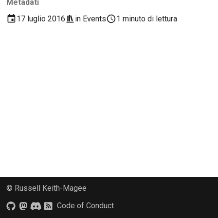
Metadati
2018
Traduci contenuto
한국어
17 luglio 2016
in
Events
1 minuto di lettura
2017
Utilizza gli strumenti
Polski
2016
Português
Configurazione di un
ambiente di sviluppo
2015
Русский
Riproduzione di un
தமிழ்
2014
problema
Türkçe
2013
Lavorare da una filiale
Yкраїнська
Evitare lo scope creep
Tiếng Việt
Scrivere, eseguire e
中文(简体)
testare il codice
© Russell Keith-Magee
中文(繁體)
Documentazione
Code of Conduct
dell'edificio