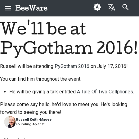
BeeWare
Inizializza la ricerca
We'll be at
English
Che cos'è BeeWare?
Codice di condotta
Nuovi collaboratori
2026
Buzz
Risolvi un problema
العَرَبِيَّة
della comunità
PyGotham 2016!
Il Team Bee
Guida ai contributi
2025
Events
Implementare una
BeeWare
Čeština
nuova funzionalità
Storia e filosofia
Guida allo sprint
2024
Resources
Dansk
Governance
Russell will be attending
PyGotham 2016
on July 17, 2016!
Scrivere la
Deutsch
Storie di successo
Monete
2023
Disponibile per il
documentazione
You can find him throughout the event:
commemorative
noleggio
Español
Contatti
2022
Valutare un problema
He will be giving a talk entitled
A Tale Of Two Cellphones.
فارسی
Linee guida per il
2021
Esamina una richiesta
Please come say hello, he'd love to meet you. He's looking
marchio
Français
pull
forward to seeing you there!
2020
Russell Keith-Magee
Italiano
Founding Apiarist
Proponi una nuova
2019
funzionalità
日本語