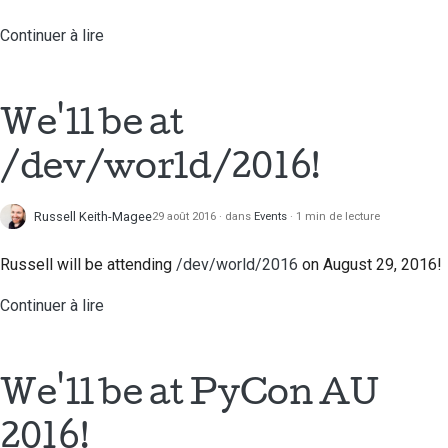
Documentation relative
au bâtiment
Continuer à lire
Rédaction de la
documentation
We'll be at
Ajouter une note de
/dev/world/2016!
modification
Soumettre une
Russell Keith-Magee
29 août 2016
dans
Events
1 min de lecture
demande d'extraction
Russell will be attending
/dev/world/2016
on August 29, 2016!
Fournir un avis
Continuer à lire
Soumettre un nouveau
problème
We'll be at PyCon AU
Proposer une nouvelle
fonctionnalité
2016!