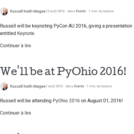
Traduction de contenu
Russell Keith-Magee
13 août 2016
dans
Events
1 min de lecture
Processus d'examen
des demandes
Russell will be keynoting PyCon AU 2016, giving a presentation
d'extraction
entitled
Keynote.
Processus de libération
Continuer à lire
Politique en matière
d'IA
We'll be at PyOhio 2016!
Guide de style de code
Russell Keith-Magee
1 août 2016
dans
Events
1 min de lecture
Guide de style pour la
documentation
Russell will be attending
PyOhio 2016
on August 01, 2016!
Continuer à lire