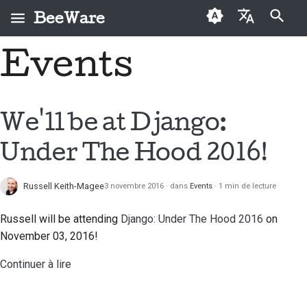
BeeWare
Initialisation de la recherche
Events
English
Qu'est-ce que
Code de conduite de la
Nouveaux contributeurs
2026
Résoudre un problème
العَرَبِيَّة
BeeWare ?
communauté BeeWare
Guide de contribution
2025
Mettre en place une
Čeština
We'll be at Django:
L'Équipe Abeille
Gouvernance
nouvelle fonctionnalité
Guide du sprint
2024
Dansk
Under The Hood 2016!
Histoire et philosophie
À louer
Rédiger la
Deutsch
Pièces
2023
documentation
Exemples de réussite
commémoratives
Russell Keith-Magee
3 novembre 2016
dans
Events
1 min de lecture
Español
2022
Trier un problème
Contact
فارسی
Russell will be attending
Django: Under The Hood 2016
on
2021
Examiner une demande
November 03, 2016!
Directives relatives à
Français
de modification
2020
l'image de marque
Continuer à lire
Italiano
Proposer une nouvelle
2019
fonctionnalité
日本語