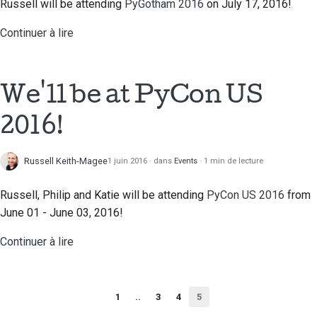
Russell will be attending
PyGotham 2016
on July 17, 2016!
Continuer à lire
We'll be at PyCon US
2016!
Russell Keith-Magee
1 juin 2016
dans
Events
1 min de lecture
Russell, Philip and Katie will be attending
PyCon US 2016
from
June 01 - June 03, 2016!
Continuer à lire
1
..
3
4
5