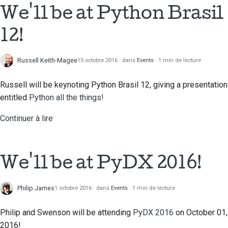
2018
We'll be at Python Brasil
Traduire le contenu
한국어
2017
12!
Utilisez les outils
Polski
2016
Português
Configuration d'un
Russell Keith-Magee
15 octobre 2016
dans
Events
1 min de lecture
environnement de
2015
Русский
développement
Russell will be keynoting Python Brasil 12, giving a presentation
தமிழ்
entitled
Python all the things!
2014
Reproduire un problème
Türkçe
Continuer à lire
2013
Travailler à partir d'une
Yкраїнська
succursale
Tiếng Việt
We'll be at PyDX 2016!
Éviter le glissement de
périmètre
中文(简体)
Philip James
1 octobre 2016
dans
Events
1 min de lecture
Écrire, exécuter et
中文(繁體)
tester du code
Philip and Swenson will be attending
PyDX 2016
on October 01,
2016!