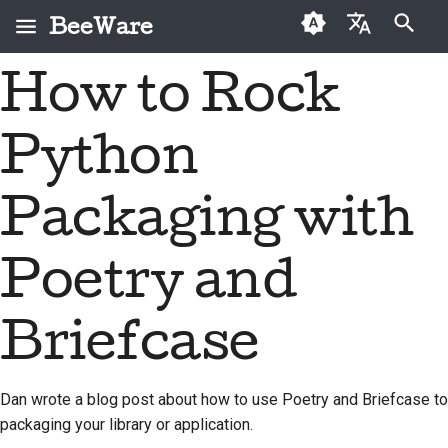
BeeWare
Start søgning
How to Rock
English
Hvad er BeeWare?
BeeWare-
Førstegangsbidragere
2026
Buzz
Løs et problem
العَرَبِيَّة
fællesskabets
Python
Bie-teamet
Vejledning til bidrag
2025
Events
Implementer en ny
adfærdskodeks
Čeština
funktion
Historie og filosofi
Sprintguide
2024
Resources
Dansk
Packaging with
Styring
Skriv dokumentation
Deutsch
Succeshistorier
Udfordringsmønter
2023
Kan lejes
Poetry and
Prioriter et problem
Español
Kontakt
2022
Gennemgå en pull-
فارسی
Briefcase
Retningslinjer for
2021
anmodning
branding
Français
2020
Foreslå en ny funktion
Italiano
Dan wrote a blog post about how to use Poetry and Briefcase to
2019
Oversæt indhold
packaging your library or application.
日本語