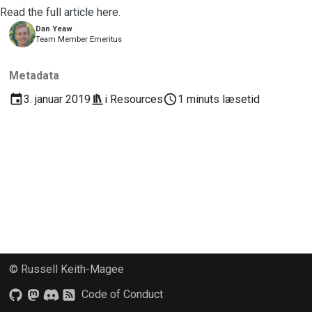
2018
Read the full article here.
Brug værktøjerne
한국어
Dan Yeaw
Team Member Emeritus
2017
Opsætning af et
Polski
udviklingsmiljø
2016
Metadata
Português
Gengivelse af et
3. januar 2019
i
Resources
1 minuts læsetid
2015
Русский
problem
தமிழ்
2014
Arbejde fra en filial
Türkçe
2013
Undgå scope creep
Yкраїнська
Skrivning, kørsel og
Tiếng Việt
test af kode
中文(简体)
Bygningsdokumentation
© Russell Keith-Magee
中文(繁體)
Skrivning af
Code of Conduct
dokumentation