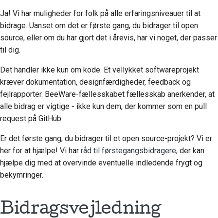
2018
Brug værktøjerne
Ja! Vi har muligheder for folk på alle erfaringsniveauer til at
한국어
bidrage. Uanset om det er første gang, du bidrager til open
2017
Opsætning af et
Polski
source, eller om du har gjort det i årevis, har vi noget, der passer
udviklingsmiljø
til dig.
2016
Português
Gengivelse af et
Det handler ikke kun om kode. Et vellykket softwareprojekt
2015
Русский
problem
kræver dokumentation, designfærdigheder, feedback og
தமிழ்
2014
fejlrapporter. BeeWare-fællesskabet fællesskab anerkender, at
Arbejde fra en filial
alle bidrag er vigtige - ikke kun dem, der kommer som en pull
Türkçe
2013
request på GitHub.
Undgå scope creep
Yкраїнська
Er det første gang, du bidrager til et open source-projekt? Vi er
Skrivning, kørsel og
her for at hjælpe! Vi har
råd til førstegangsbidragere
, der kan
Tiếng Việt
test af kode
hjælpe dig med at overvinde eventuelle indledende frygt og
中文(简体)
Bygningsdokumentation
bekymringer.
中文(繁體)
Skrivning af
Bidragsvejledning
dokumentation