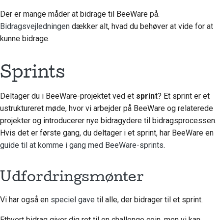
Tilføjelse af en
Der er mange måder at bidrage til BeeWare på.
ændringsnote
Bidragsvejledningen
dækker alt, hvad du behøver at vide for at
kunne bidrage.
Indsendelse af en pull-
anmodning
Sprints
Giver en anmeldelse
Deltager du i BeeWare-projektet ved et
sprint
? Et sprint er et
Indsendelse af et nyt
ustruktureret møde, hvor vi arbejder på BeeWare og relaterede
problem
projekter og introducerer nye bidragydere til bidragsprocessen.
Forslag til en ny
Hvis det er første gang, du deltager i et sprint, har BeeWare en
funktion
guide til at komme i gang med BeeWare-sprints
.
Oversættelse af
Udfordringsmønter
indhold
Vi har også en
speciel gave
til alle, der bidrager til et sprint.
Gennemgang af pull-
anmodninger
Ethvert bidrag giver dig ret til en challenge coin, men vi kan