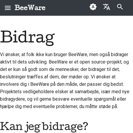
BeeWare
Start søgning
English
Bidrag
Hvad er BeeWare?
BeeWare-
Løs et problem
Arkiv
2026
Buzz
العَرَبِيَّة
fællesskabets
Bie-teamet
Implementer en ny
Kategorier
2025
Events
adfærdskodeks
Čeština
funktion
Vi ønsker, at folk ikke kun bruger BeeWare, men også bidrager
Historie og filosofi
2024
Resources
Dansk
Styring
aktivt til dets udvikling. BeeWare er et open source-projekt, og
Skriv dokumentation
det er kun så godt som de mennesker, der bidrager til det;
Deutsch
Succeshistorier
2023
Kan lejes
beslutninger træffes af dem, der møder op. Vi ønsker at
Prioriter et problem
Español
involvere dig i BeeWare på den måde, der passer dig bedst.
Kontakt
2022
Projektets vedligeholdere elsker at samarbejde, især med nye
Gennemgå en pull-
فارسی
Retningslinjer for
2021
bidragydere, og vil gerne besvare eventuelle spørgsmål eller
anmodning
branding
hjælpe dig med eventuelle problemer, du måtte støde på.
Français
2020
Foreslå en ny funktion
Italiano
Kan jeg bidrage?
2019
Oversæt indhold
日本語