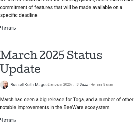
Предложение новой
commitment of features that will be made available on a
функции
specific deadline.
Перевод контента
Читать
Процесс
рассмотрения
March 2025 Status
запросов на
изменение кода
Update
Процесс выпуска
Russell Keith-Magee
2 апреля 2025 г.
В
Buzz
Читать 5 мин
Политика в области
искусственного
March has seen a big release for Toga, and a number of other
интеллекта
notable improvements in the BeeWare ecosystem.
Руководство по
Читать
стилю кода
Руководство по