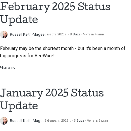
February 2025 Status
стилю документации
Update
Russell Keith-Magee
3 марта 2025 г.
В
Buzz
Читать 4 мин
February may be the shortest month - but it's been a month of
big progress for BeeWare!
Читать
January 2025 Status
Update
Russell Keith-Magee
3 февраля 2025 г.
В
Buzz
Читать 3 мин