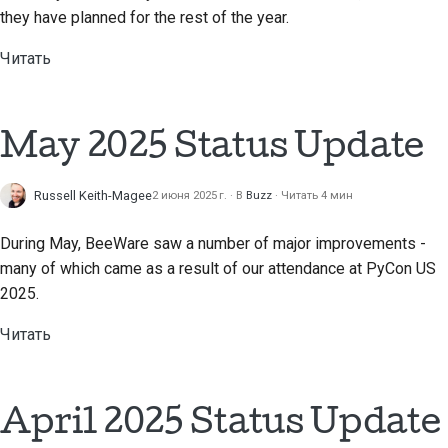
2018
they have planned for the rest of the year.
Перевести контент
한국어
Читать
2017
Используйте
Polski
инструменты
2016
Português
Настройка среды
May 2025 Status Update
2015
Русский
разработки
தமிழ்
2014
Russell Keith-Magee
2 июня 2025 г.
В
Buzz
Читать 4 мин
Воспроизведение
проблемы
Türkçe
2013
During May, BeeWare saw a number of major improvements -
many of which came as a result of our attendance at PyCon US
Yкраїнська
Работа из филиала
2025.
Tiếng Việt
Избегание
Читать
расширения объема
中文(简体)
работ
中文(繁體)
Написание, запуск и
April 2025 Status Update
тестирование кода