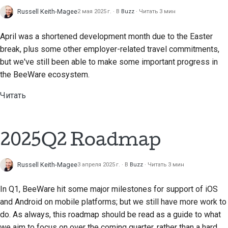
Russell Keith-Magee
2 мая 2025 г.
В
Buzz
Читать 3 мин
Строительная
документация
April was a shortened development month due to the Easter
break, plus some other employer-related travel commitments,
Написание
but we've still been able to make some important progress in
документации
the BeeWare ecosystem.
Добавление
Читать
примечания об
изменении
Отправка запроса на
2025Q2 Roadmap
извлечение
Russell Keith-Magee
Предоставление
3 апреля 2025 г.
В
Buzz
Читать 3 мин
отзыва
In Q1, BeeWare hit some major milestones for support of iOS
Отправка новой
and Android on mobile platforms; but we still have more work to
проблемы
do. As always, this roadmap should be read as a guide to what
we aim to focus on over the coming quarter, rather than a hard