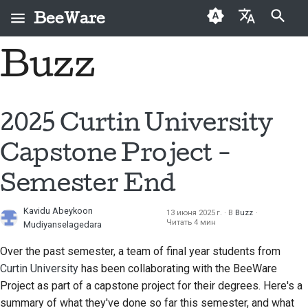
BeeWare
Инициализация поиска
Buzz
English
Что такое BeeWare?
Кодекс поведения
Новые авторы
2026
Исправить проблему
العَرَبِيَّة
сообщества BeeWare
Команда «Пчела»
Руководство по
2025
Внедрить новую
Čeština
2025 Curtin University
Управление
внесению взносов
функцию
История и философия
2024
Dansk
Capstone Project -
Предлагается в
Руководство по
Написать
Deutsch
Истории успеха
2023
аренду
спринту
документацию
Semester End
Español
Контакты
2022
Монеты-вызов
Сортировка проблем
Kavidu Abeykoon
13 июня 2025 г.
В
Buzz
فارسی
Читать 4 мин
Mudiyanselagedara
Рекомендации по
2021
Просмотреть запрос
брендингу
Français
на вытягивание
Over the past semester, a team of final year students from
2020
Curtin University
has been collaborating with the BeeWare
Italiano
Предложить новую
Project as part of a capstone project for their degrees. Here's a
2019
функцию
日本語
summary of what they've done so far this semester, and what