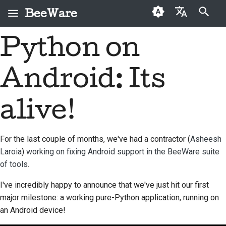
BeeWare
Инициализация поиска
Python on
English
Что такое BeeWare?
Кодекс поведения
Новые авторы
2026
Buzz
Исправить проблему
العَرَبِيَّة
сообщества BeeWare
Android: Its
Команда «Пчела»
Руководство по
2025
Events
Внедрить новую
Čeština
Управление
внесению взносов
функцию
История и философия
2024
Resources
Dansk
alive!
Предлагается в
Руководство по
Написать
Deutsch
Истории успеха
2023
аренду
спринту
документацию
For the last couple of months, we've had a contractor (
Asheesh
Español
Контакты
2022
Монеты-вызов
Сортировка проблем
Laroia
)
working on fixing Android support in the BeeWare suite
فارسی
of tools
.
Рекомендации по
2021
Просмотреть запрос
брендингу
Français
на вытягивание
I've incredibly happy to announce that we've just hit our first
2020
major milestone: a working pure-Python application, running on
Italiano
Предложить новую
an Android device!
2019
функцию
日本語