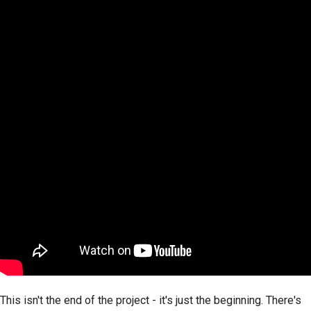
2018
Перевести контент
한국어
2017
Используйте
Polski
инструменты
2016
Português
Настройка среды
2015
Русский
разработки
தமிழ்
2014
Воспроизведение
проблемы
Türkçe
2013
Yкраїнська
Работа из филиала
Tiếng Việt
Избегание
расширения объема
中文(简体)
работ
中文(繁體)
Написание, запуск и
This isn't the end of the project - it's just the beginning. There's
тестирование кода