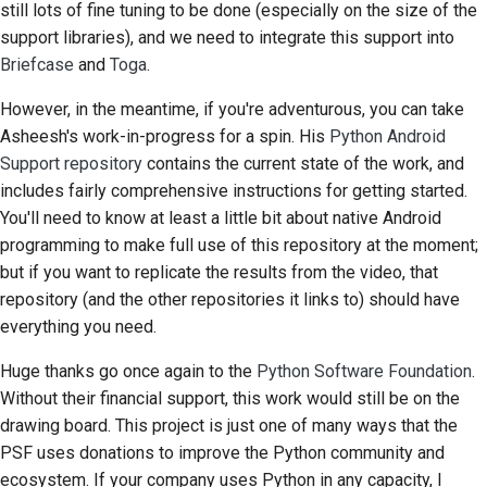
still lots of fine tuning to be done (especially on the size of the
Строительная
support libraries), and we need to integrate this support into
документация
Briefcase
and
Toga
.
Написание
However, in the meantime, if you're adventurous, you can take
документации
Asheesh's
work-in-progress for a spin. His
Python Android
Support repository
contains the current state of the work, and
Добавление
includes fairly comprehensive instructions for getting started.
примечания об
You'll need to know at least a little bit about native Android
изменении
programming to make full use of this repository at the moment;
but if you want to replicate the results from the video, that
Отправка запроса на
repository (and the other repositories it links to) should have
извлечение
everything you need.
Предоставление
Huge thanks go once again to the
Python Software Foundation
.
отзыва
Without their financial support, this work would still be on the
drawing board. This project is just one of many ways that the
Отправка новой
PSF uses donations to improve the Python community and
проблемы
ecosystem. If your company uses Python in any capacity, I