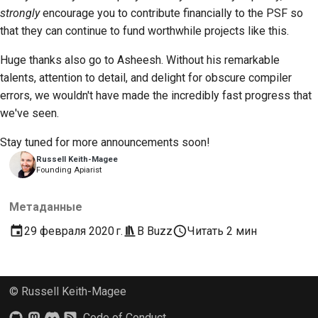
Предложение новой
strongly
encourage you to contribute financially to the PSF so
функции
that they can continue to fund worthwhile projects like this.
Перевод контента
Huge thanks also go to
Asheesh
. Without his remarkable
talents, attention to detail, and delight for obscure compiler
Процесс
errors, we wouldn't have made the incredibly fast progress that
рассмотрения
we've seen.
запросов на
изменение кода
Stay tuned for more announcements soon!
Russell Keith-Magee
Founding Apiarist
Процесс выпуска
Политика в области
Метаданные
искусственного
29 февраля 2020 г.
В
Buzz
Читать 2 мин
интеллекта
Руководство по
стилю кода
© Russell Keith-Magee
Code of Conduct
Руководство по