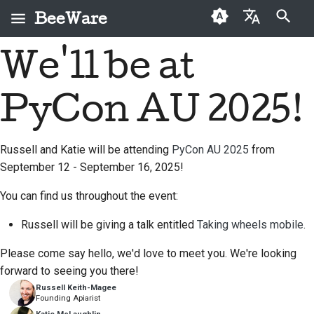
BeeWare
검색어를 입력하세요
We'll be at
English
BeeWare란 무엇인가
BeeWare 커뮤니티 행동
첫 기고자
2026
Buzz
문제를 해결하다
العَرَبِيَّة
요?
강령
PyCon AU 2025!
기여 가이드
2025
Events
새로운 기능 구현
Čeština
비 팀
거버넌스
스프린트 가이드
2024
Resources
문서 작성
Dansk
Russell and Katie will be attending
PyCon AU 2025
from
역사 및 철학
대여 가능
September 12 - September 16, 2025!
Deutsch
도전 코인
2023
문제를 분류하다
성공 사례
Español
You can find us throughout the event:
2022
풀 리퀘스트 검토
연락처
فارسی
Russell will be giving a talk entitled
Taking wheels mobile.
2021
새로운 기능 제안
브랜딩 가이드라인
Français
Please come say hello, we'd love to meet you. We're looking
2020
콘텐츠 번역
forward to seeing you there!
Italiano
Russell Keith-Magee
2019
도구를 사용하세요
Founding Apiarist
日本語