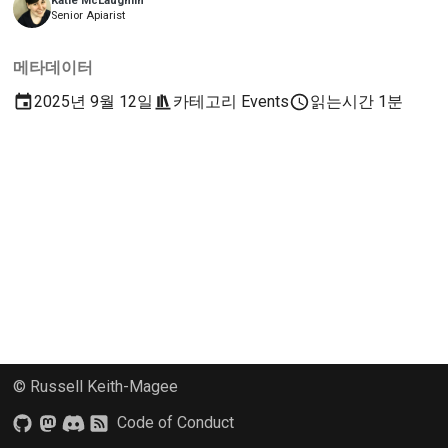
Katie McLaughlin
2018
개발 환경 설정
Senior Apiarist
한국어
2017
문제를 재현하다
메타데이터
Polski
2025년 9월 12일
카테고리
Events
읽는시간 1분
2016
브랜치에서 작업하기
Português
2015
범위 확대 방지
Русский
தமிழ்
2014
코드를 작성하고, 실행
하고, 테스트하기
Türkçe
2013
건축 문서
Yкраїнська
문서 작성
Tiếng Việt
변경 사항 추가
中文(简体)
© Russell Keith-Magee
中文(繁體)
풀 리퀘스트 제출
Code of Conduct
검토 제공