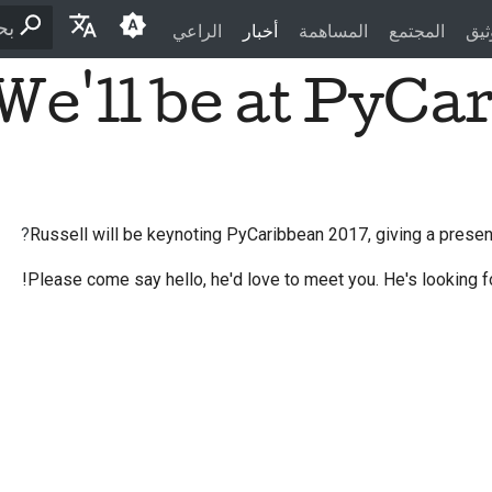
ثيق
المجتمع
المساهمة
أخبار
الراعي
اكت
We'll be at
PyCar
English
العَرَبِيَّة
Čeština
Dansk
Russell will be keynoting
PyCaribbean
2017, giving a presen
Deutsch
Please come say hello, he'd love to meet you. He's looking f
Español
فارسی
Français
Italiano
日本語